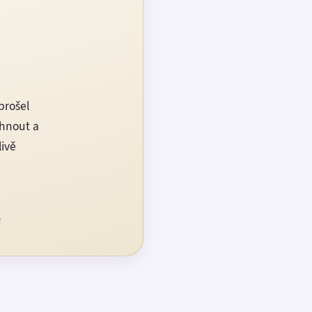
prošel
rhnout a
livě
í