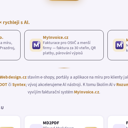
× rychleji s AI.
o.
MyInvoice.cz
a míru,
Fakturace pro OSVČ a menší
M
Prazdroj,
firmy — faktura za 30 vteřin, QR
k
platby, párování výpisů
Webdesign.cz
stavím e-shopy, portály a aplikace na míru pro klienty j
OOT
či
Syntex
; vývoj akcelerujeme AI nástroji. K tomu školím AI v
Rozum
vyvíjím fakturační systém
MyInvoice.cz
.
BU
MD2PDF