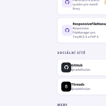
Fakturační a účetní
systém pro menší
firmy
ResponsiveFileMana
Responsive
FileManager pro
TinyMCE 8 a PHP 8
SOCIÁLNÍ SÍTĚ
GitHub
@radekhulan
Threads
@radekhulan
WEBY