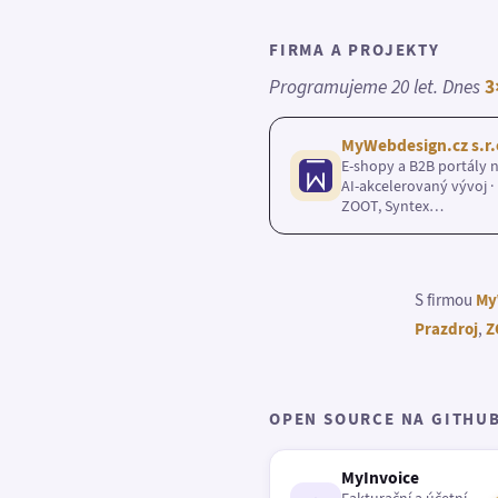
FIRMA A PROJEKTY
Programujeme 20 let. Dnes
3
MyWebdesign.cz s.r.
E-shopy a B2B portály n
AI-akcelerovaný vývoj · 
ZOOT, Syntex…
S firmou
My
Prazdroj
,
Z
OPEN SOURCE NA GITHU
MyInvoice