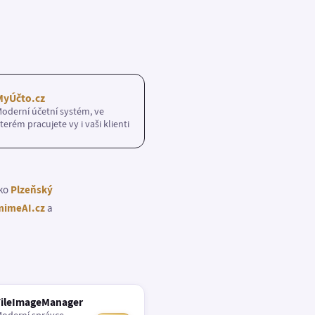
MyÚčto.cz
oderní účetní systém, ve
terém pracujete vy i vaši klienti
ako
Plzeňský
imeAI.cz
a
FileImageManager