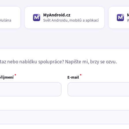
MyAndroid.cz
Hulána
Svět Androidu, mobilů a aplikací
W
taz nebo nabídku spolupráce? Napište mi, brzy se ozvu.
*
*
příjmení
E-mail