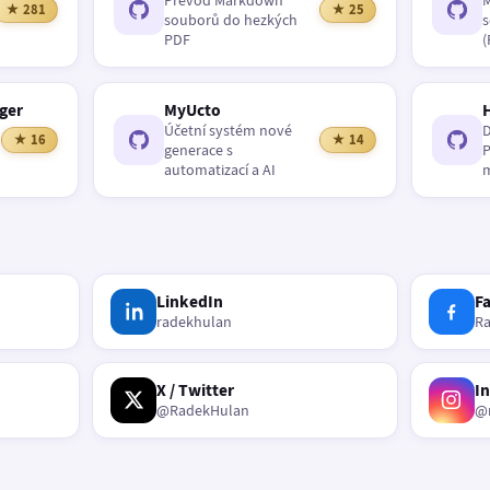
Převod Markdown
M
★ 281
★ 25
souborů do hezkých
s
PDF
(
ger
MyUcto
Účetní systém nové
D
★ 16
★ 14
generace s
P
automatizací a AI
m
LinkedIn
F
radekhulan
R
X / Twitter
I
@RadekHulan
@