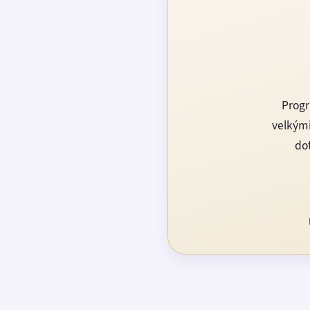
Progr
velkými
dot