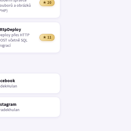
oderní správce
★ 20
ouborů a obrázků
PHP)
HttpDeploy
eploy přes HTTP
★ 11
OST včetně SQL
igrací
acebook
adekHulan
nstagram
radekhulan