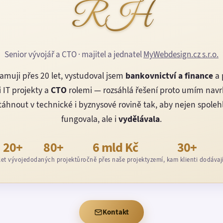
RH
Senior vývojář a CTO · majitel a jednatel
MyWebdesign.cz s.r.o.
amuji přes 20 let, vystudoval jsem
bankovnictví a finance
a 
 IT projekty a
CTO
rolemi — rozsáhlá řešení proto umím nav
áhnout v technické i byznysové rovině tak, aby nejen spoleh
fungovala, ale i
vydělávala
.
20+
80+
6 mld Kč
30+
let vývoje
dodaných projektů
ročně přes naše projekty
zemí, kam klienti dodávaj
Kontakt