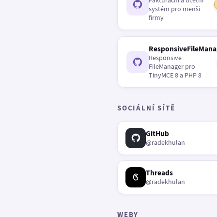
Fakturační a účetní
systém pro menší
firmy
ResponsiveFileMana
Responsive
FileManager pro
TinyMCE 8 a PHP 8
SOCIÁLNÍ SÍTĚ
GitHub
@radekhulan
Threads
@radekhulan
WEBY