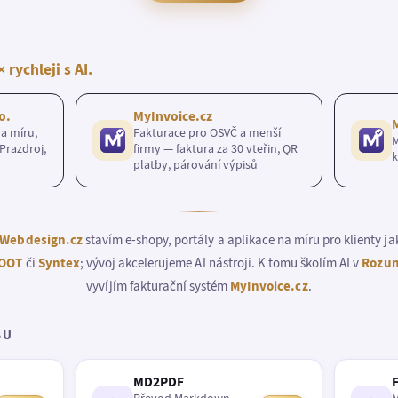
× rychleji s AI.
o.
MyInvoice.cz
a míru,
Fakturace pro OSVČ a menší
M
Prazdroj,
firmy — faktura za 30 vteřin, QR
k
platby, párování výpisů
Webdesign.cz
stavím e-shopy, portály a aplikace na míru pro klienty j
OOT
či
Syntex
; vývoj akcelerujeme AI nástroji. K tomu školím AI v
Rozum
vyvíjím fakturační systém
MyInvoice.cz
.
BU
MD2PDF