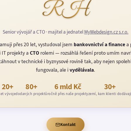
RH
Senior vývojář a CTO · majitel a jednatel
MyWebdesign.cz s.r.o.
amuji přes 20 let, vystudoval jsem
bankovnictví a finance
a 
 IT projekty a
CTO
rolemi — rozsáhlá řešení proto umím nav
áhnout v technické i byznysové rovině tak, aby nejen spoleh
fungovala, ale i
vydělávala
.
20+
80+
6 mld Kč
30+
let vývoje
dodaných projektů
ročně přes naše projekty
zemí, kam klienti dodávaj
Kontakt