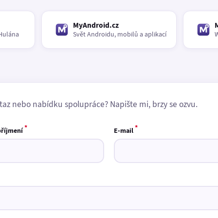
MyAndroid.cz
Hulána
Svět Androidu, mobilů a aplikací
W
taz nebo nabídku spolupráce? Napište mi, brzy se ozvu.
*
*
příjmení
E-mail