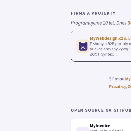
FIRMA A PROJEKTY
Programujeme 20 let. Dnes
3
MyWebdesign.cz s.r.
E-shopy a B2B portály n
AI-akcelerovaný vývoj · 
ZOOT, Syntex…
S firmou
My
Prazdroj
,
Z
OPEN SOURCE NA GITHU
MyInvoice