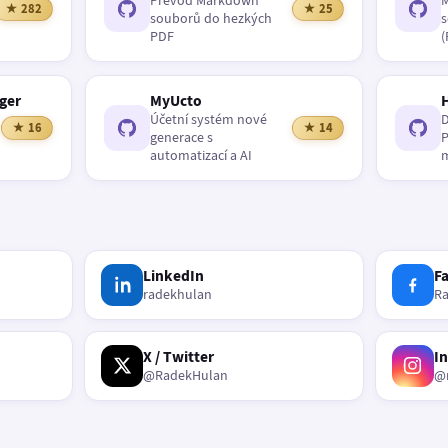
Převod Markdown
M
★ 282
★ 25
souborů do hezkých
s
PDF
(
ger
MyUcto
Účetní systém nové
D
★ 16
★ 14
generace s
P
automatizací a AI
m
LinkedIn
F
radekhulan
R
X / Twitter
I
@RadekHulan
@