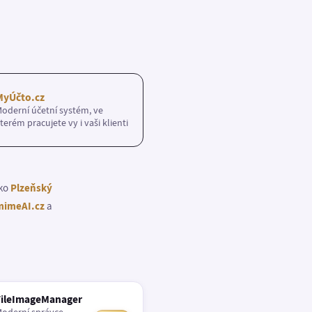
MyÚčto.cz
oderní účetní systém, ve
terém pracujete vy i vaši klienti
ako
Plzeňský
imeAI.cz
a
FileImageManager