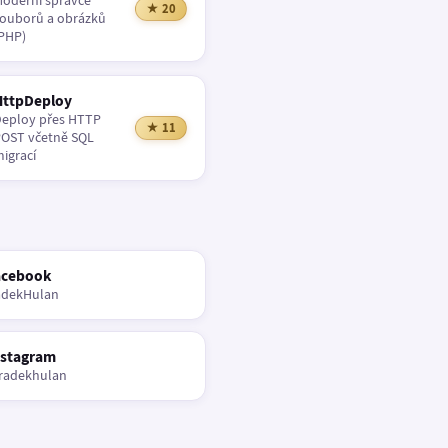
oderní správce
★ 20
ouborů a obrázků
PHP)
HttpDeploy
eploy přes HTTP
★ 11
OST včetně SQL
igrací
acebook
adekHulan
nstagram
radekhulan