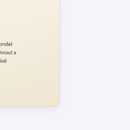
prošel
rhnout a
livě
í