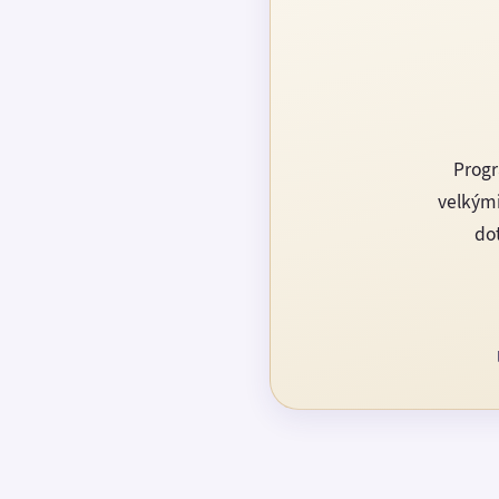
Progr
velkými
dot