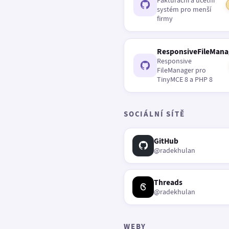
Fakturační a účetní
systém pro menší
firmy
ResponsiveFileMana
Responsive
FileManager pro
TinyMCE 8 a PHP 8
SOCIÁLNÍ SÍTĚ
GitHub
@radekhulan
Threads
@radekhulan
WEBY