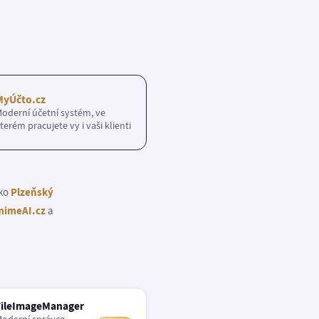
MyÚčto.cz
oderní účetní systém, ve
terém pracujete vy i vaši klienti
ako
Plzeňský
imeAI.cz
a
FileImageManager