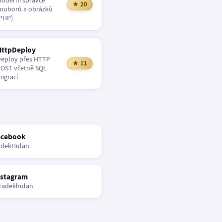
oderní správce
★ 20
ouborů a obrázků
PHP)
HttpDeploy
eploy přes HTTP
★ 11
OST včetně SQL
igrací
acebook
adekHulan
nstagram
radekhulan