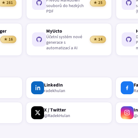
Převod Markdown
M
★ 281
★ 25
souborů do hezkých
s
PDF
(
ger
MyUcto
Účetní systém nové
D
★ 16
★ 14
generace s
P
automatizací a AI
m
LinkedIn
F
radekhulan
R
X / Twitter
I
@RadekHulan
@