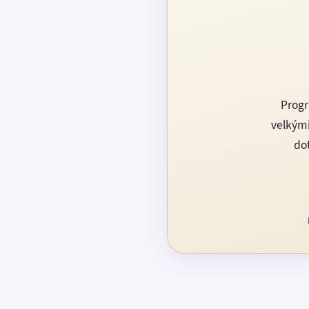
Progr
velkými
dot