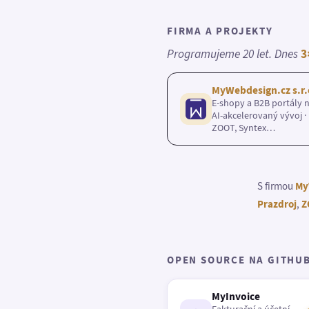
FIRMA A PROJEKTY
Programujeme 20 let. Dnes
3
MyWebdesign.cz s.r.
E-shopy a B2B portály n
AI-akcelerovaný vývoj · 
ZOOT, Syntex…
S firmou
My
Prazdroj
,
Z
OPEN SOURCE NA GITHU
MyInvoice