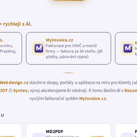
× rychleji s AI.
o.
MyInvoice.cz
a míru,
Fakturace pro OSVČ a menší
M
Prazdroj,
firmy — faktura za 30 vteřin, QR
k
platby, párování výpisů
Webdesign.cz
stavím e-shopy, portály a aplikace na míru pro klienty j
OOT
či
Syntex
; vývoj akcelerujeme AI nástroji. K tomu školím AI v
Rozum
vyvíjím fakturační systém
MyInvoice.cz
.
BU
MD2PDF