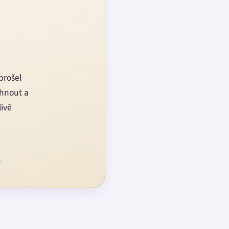
prošel
rhnout a
livě
í