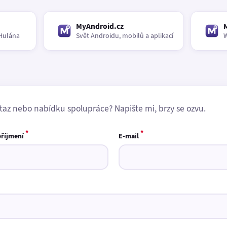
MyAndroid.cz
Hulána
Svět Androidu, mobilů a aplikací
W
taz nebo nabídku spolupráce? Napište mi, brzy se ozvu.
*
*
příjmení
E-mail