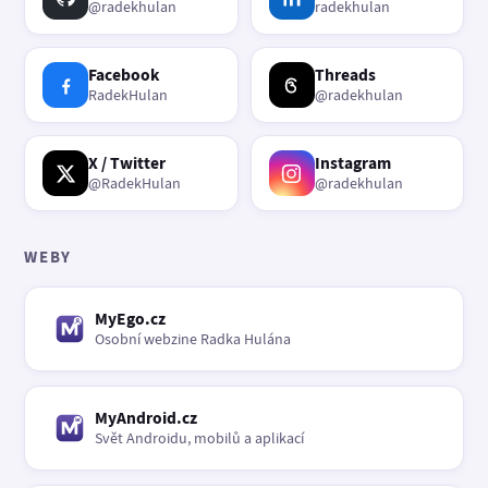
@radekhulan
radekhulan
Facebook
Threads
RadekHulan
@radekhulan
X / Twitter
Instagram
@RadekHulan
@radekhulan
WEBY
MyEgo.cz
Osobní webzine Radka Hulána
MyAndroid.cz
Svět Androidu, mobilů a aplikací