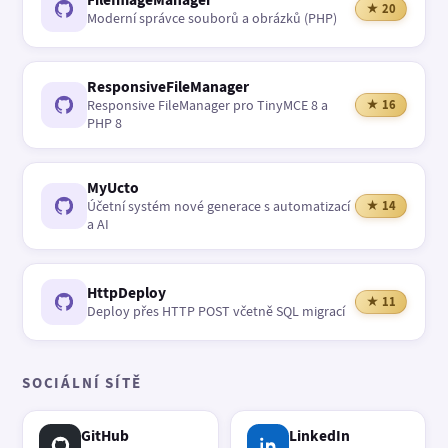
★ 20
Moderní správce souborů a obrázků (PHP)
ResponsiveFileManager
Responsive FileManager pro TinyMCE 8 a
★ 16
PHP 8
MyUcto
Účetní systém nové generace s automatizací
★ 14
a AI
HttpDeploy
★ 11
Deploy přes HTTP POST včetně SQL migrací
SOCIÁLNÍ SÍTĚ
GitHub
LinkedIn