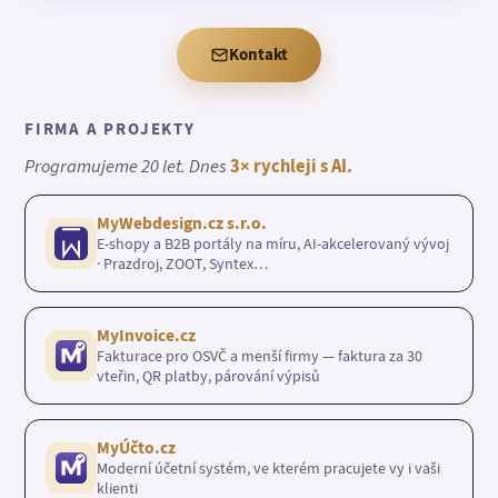
Kontakt
FIRMA A PROJEKTY
Programujeme 20 let. Dnes
3× rychleji s AI.
MyWebdesign.cz s.r.o.
E-shopy a B2B portály na míru, AI-akcelerovaný vývoj
· Prazdroj, ZOOT, Syntex…
MyInvoice.cz
Fakturace pro OSVČ a menší firmy — faktura za 30
vteřin, QR platby, párování výpisů
MyÚčto.cz
Moderní účetní systém, ve kterém pracujete vy i vaši
klienti