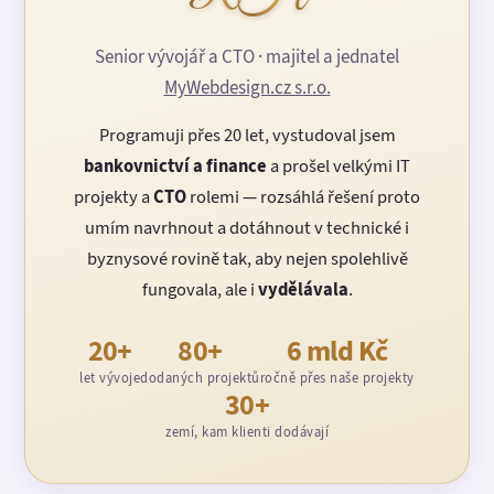
Senior vývojář a CTO · majitel a jednatel
MyWebdesign.cz s.r.o.
Programuji přes 20 let, vystudoval jsem
bankovnictví a finance
a prošel velkými IT
projekty a
CTO
rolemi — rozsáhlá řešení proto
umím navrhnout a dotáhnout v technické i
byznysové rovině tak, aby nejen spolehlivě
fungovala, ale i
vydělávala
.
20+
80+
6 mld Kč
let vývoje
dodaných projektů
ročně přes naše projekty
30+
zemí, kam klienti dodávají