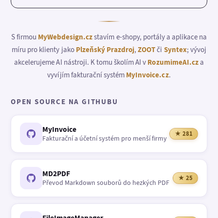
S firmou
MyWebdesign.cz
stavím e-shopy, portály a aplikace na
míru pro klienty jako
Plzeňský Prazdroj
,
ZOOT
či
Syntex
; vývoj
akcelerujeme AI nástroji. K tomu školím AI v
RozumimeAI.cz
a
vyvíjím fakturační systém
MyInvoice.cz
.
OPEN SOURCE NA GITHUBU
MyInvoice
★ 281
Fakturační a účetní systém pro menší firmy
MD2PDF
★ 25
Převod Markdown souborů do hezkých PDF
FileImageManager