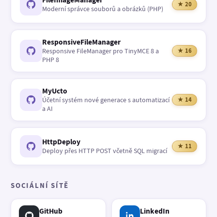
★ 20
Moderní správce souborů a obrázků (PHP)
ResponsiveFileManager
Responsive FileManager pro TinyMCE 8 a
★ 16
PHP 8
MyUcto
Účetní systém nové generace s automatizací
★ 14
a AI
HttpDeploy
★ 11
Deploy přes HTTP POST včetně SQL migrací
SOCIÁLNÍ SÍTĚ
GitHub
LinkedIn