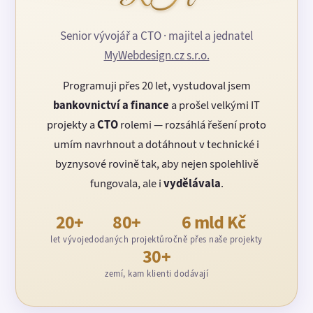
Senior vývojář a CTO · majitel a jednatel
MyWebdesign.cz s.r.o.
Programuji přes 20 let, vystudoval jsem
bankovnictví a finance
a prošel velkými IT
projekty a
CTO
rolemi — rozsáhlá řešení proto
umím navrhnout a dotáhnout v technické i
byznysové rovině tak, aby nejen spolehlivě
fungovala, ale i
vydělávala
.
20+
80+
6 mld Kč
let vývoje
dodaných projektů
ročně přes naše projekty
30+
zemí, kam klienti dodávají