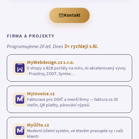
Kontakt
FIRMA A PROJEKTY
Programujeme 20 let. Dnes
3× rychleji s AI.
MyWebdesign.cz s.r.o.
E-shopy a B2B portály na míru, AI-akcelerovaný vývoj
· Prazdroj, ZOOT, Syntex…
MyInvoice.cz
Fakturace pro OSVČ a menší firmy — faktura za 30
vteřin, QR platby, párování výpisů
MyÚčto.cz
Moderní účetní systém, ve kterém pracujete vy i vaši
klienti