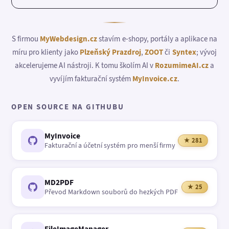
S firmou
MyWebdesign.cz
stavím e-shopy, portály a aplikace na
míru pro klienty jako
Plzeňský Prazdroj
,
ZOOT
či
Syntex
; vývoj
akcelerujeme AI nástroji. K tomu školím AI v
RozumimeAI.cz
a
vyvíjím fakturační systém
MyInvoice.cz
.
OPEN SOURCE NA GITHUBU
MyInvoice
★ 281
Fakturační a účetní systém pro menší firmy
MD2PDF
★ 25
Převod Markdown souborů do hezkých PDF
FileImageManager