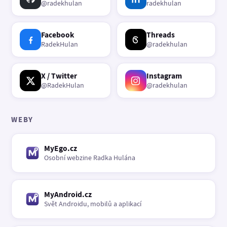
@radekhulan
radekhulan
Facebook
Threads
RadekHulan
@radekhulan
X / Twitter
Instagram
@RadekHulan
@radekhulan
WEBY
MyEgo.cz
Osobní webzine Radka Hulána
MyAndroid.cz
Svět Androidu, mobilů a aplikací