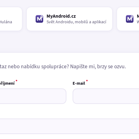
MyAndroid.cz
Hulána
Svět Androidu, mobilů a aplikací
W
taz nebo nabídku spolupráce? Napište mi, brzy se ozvu.
*
*
příjmení
E-mail