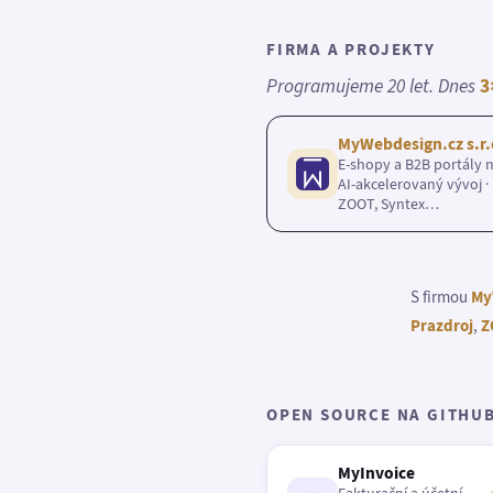
FIRMA A PROJEKTY
Programujeme 20 let. Dnes
3
MyWebdesign.cz s.r.
E-shopy a B2B portály n
AI-akcelerovaný vývoj · 
ZOOT, Syntex…
S firmou
My
Prazdroj
,
Z
OPEN SOURCE NA GITHU
MyInvoice