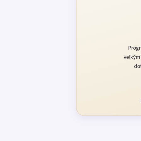
Progr
velkými
dot