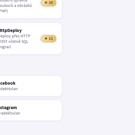
oderní správce
★ 20
ouborů a obrázků
PHP)
HttpDeploy
eploy přes HTTP
★ 11
OST včetně SQL
igrací
acebook
adekHulan
nstagram
radekhulan