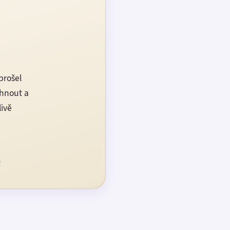
prošel
rhnout a
livě
í