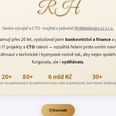
RH
Senior vývojář a CTO · majitel a jednatel
MyWebdesign.cz s.r.o.
amuji přes 20 let, vystudoval jsem
bankovnictví a finance
a 
 IT projekty a
CTO
rolemi — rozsáhlá řešení proto umím nav
áhnout v technické i byznysové rovině tak, aby nejen spoleh
fungovala, ale i
vydělávala
.
20+
80+
6 mld Kč
30+
let vývoje
dodaných projektů
ročně přes naše projekty
zemí, kam klienti dodávaj
Kontakt