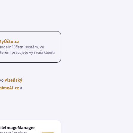
MyÚčto.cz
oderní účetní systém, ve
terém pracujete vy i vaši klienti
ako
Plzeňský
imeAI.cz
a
FileImageManager