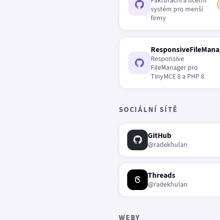
Fakturační a účetní
systém pro menší
firmy
ResponsiveFileMana
Responsive
FileManager pro
TinyMCE 8 a PHP 8
SOCIÁLNÍ SÍTĚ
GitHub
@radekhulan
Threads
@radekhulan
WEBY