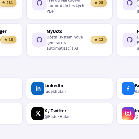
Převod Markdown
M
★ 281
★ 25
souborů do hezkých
s
PDF
(
ger
MyUcto
Účetní systém nové
D
★ 16
★ 13
generace s
P
automatizací a AI
m
LinkedIn
F
radekhulan
R
X / Twitter
I
@RadekHulan
@