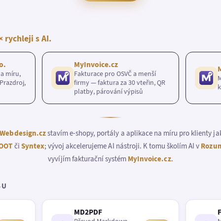
× rychleji s AI.
o.
MyInvoice.cz
a míru,
Fakturace pro OSVČ a menší
M
Prazdroj,
firmy — faktura za 30 vteřin, QR
k
platby, párování výpisů
Webdesign.cz
stavím e-shopy, portály a aplikace na míru pro klienty j
OOT
či
Syntex
; vývoj akcelerujeme AI nástroji. K tomu školím AI v
Rozum
vyvíjím fakturační systém
MyInvoice.cz
.
BU
MD2PDF