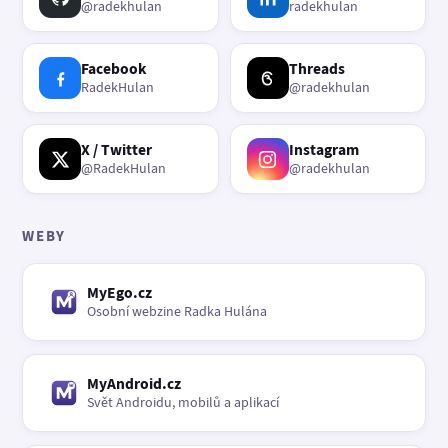
@radekhulan
radekhulan
Facebook
Threads
RadekHulan
@radekhulan
X / Twitter
Instagram
@RadekHulan
@radekhulan
WEBY
MyEgo.cz
Osobní webzine Radka Hulána
MyAndroid.cz
Svět Androidu, mobilů a aplikací