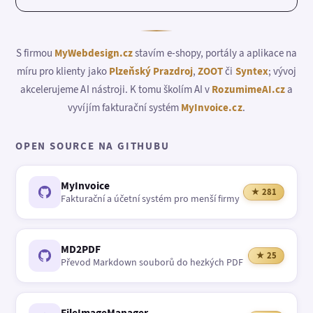
S firmou
MyWebdesign.cz
stavím e-shopy, portály a aplikace na
míru pro klienty jako
Plzeňský Prazdroj
,
ZOOT
či
Syntex
; vývoj
akcelerujeme AI nástroji. K tomu školím AI v
RozumimeAI.cz
a
vyvíjím fakturační systém
MyInvoice.cz
.
OPEN SOURCE NA GITHUBU
MyInvoice
★ 281
Fakturační a účetní systém pro menší firmy
MD2PDF
★ 25
Převod Markdown souborů do hezkých PDF
FileImageManager