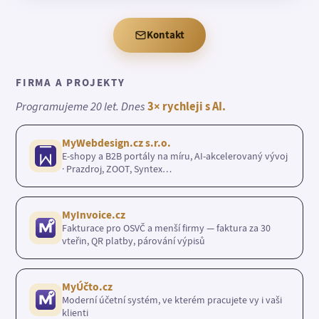
Kontakt
FIRMA A PROJEKTY
Programujeme 20 let. Dnes
3× rychleji s AI.
MyWebdesign.cz s.r.o.
E-shopy a B2B portály na míru, AI-akcelerovaný vývoj
· Prazdroj, ZOOT, Syntex…
MyInvoice.cz
Fakturace pro OSVČ a menší firmy — faktura za 30
vteřin, QR platby, párování výpisů
MyÚčto.cz
Moderní účetní systém, ve kterém pracujete vy i vaši
klienti