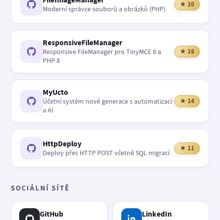
★ 20
Moderní správce souborů a obrázků (PHP)
ResponsiveFileManager
Responsive FileManager pro TinyMCE 8 a
★ 16
PHP 8
MyUcto
Účetní systém nové generace s automatizací
★ 14
a AI
HttpDeploy
★ 11
Deploy přes HTTP POST včetně SQL migrací
SOCIÁLNÍ SÍTĚ
GitHub
LinkedIn