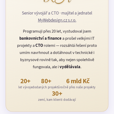
Senior vývojář a CTO · majitel a jednatel
MyWebdesign.cz s.r.o.
Programuji přes 20 let, vystudoval jsem
bankovnictví a finance
a prošel velkými IT
projekty a
CTO
rolemi — rozsáhlá řešení proto
umím navrhnout a dotáhnout v technické i
byznysové rovině tak, aby nejen spolehlivě
fungovala, ale i
vydělávala
.
20+
80+
6 mld Kč
let vývoje
dodaných projektů
ročně přes naše projekty
30+
zemí, kam klienti dodávají