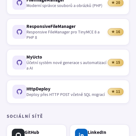
★ 20
Moderní správce souborů a obrázků (PHP)
ResponsiveFileManager
Responsive FileManager pro TinyMCE 8 a
★ 16
PHP 8
MyUcto
Účetní systém nové generace s automatizací
★ 15
a AI
HttpDeploy
★ 11
Deploy přes HTTP POST včetně SQL migrací
SOCIÁLNÍ SÍTĚ
GitHub
LinkedIn