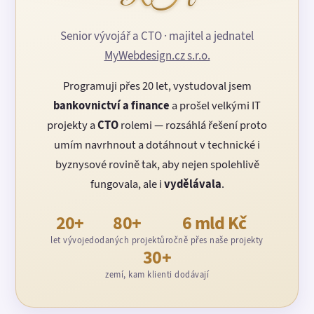
Senior vývojář a CTO · majitel a jednatel
MyWebdesign.cz s.r.o.
Programuji přes 20 let, vystudoval jsem
bankovnictví a finance
a prošel velkými IT
projekty a
CTO
rolemi — rozsáhlá řešení proto
umím navrhnout a dotáhnout v technické i
byznysové rovině tak, aby nejen spolehlivě
fungovala, ale i
vydělávala
.
20+
80+
6 mld Kč
let vývoje
dodaných projektů
ročně přes naše projekty
30+
zemí, kam klienti dodávají