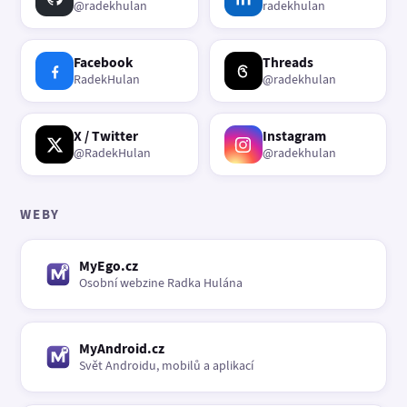
@radekhulan
radekhulan
Facebook
Threads
RadekHulan
@radekhulan
X / Twitter
Instagram
@RadekHulan
@radekhulan
WEBY
MyEgo.cz
Osobní webzine Radka Hulána
MyAndroid.cz
Svět Androidu, mobilů a aplikací