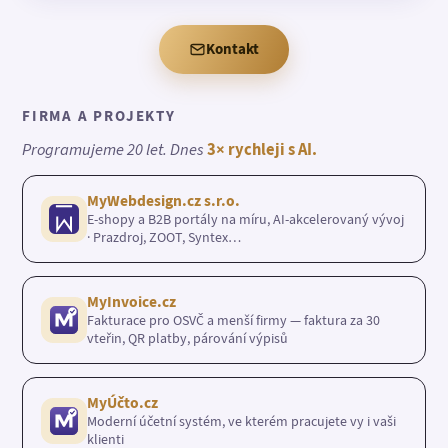
Kontakt
FIRMA A PROJEKTY
Programujeme 20 let. Dnes
3× rychleji s AI.
MyWebdesign.cz s.r.o.
E-shopy a B2B portály na míru, AI-akcelerovaný vývoj
· Prazdroj, ZOOT, Syntex…
MyInvoice.cz
Fakturace pro OSVČ a menší firmy — faktura za 30
vteřin, QR platby, párování výpisů
MyÚčto.cz
Moderní účetní systém, ve kterém pracujete vy i vaši
klienti