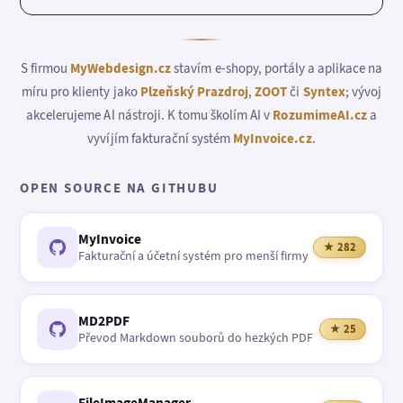
S firmou
MyWebdesign.cz
stavím e-shopy, portály a aplikace na
míru pro klienty jako
Plzeňský Prazdroj
,
ZOOT
či
Syntex
; vývoj
akcelerujeme AI nástroji. K tomu školím AI v
RozumimeAI.cz
a
vyvíjím fakturační systém
MyInvoice.cz
.
OPEN SOURCE NA GITHUBU
MyInvoice
★ 282
Fakturační a účetní systém pro menší firmy
MD2PDF
★ 25
Převod Markdown souborů do hezkých PDF
FileImageManager