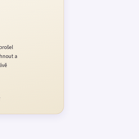
prošel
rhnout a
livě
í