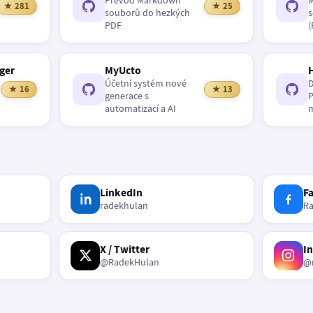
Převod Markdown
M
★ 281
★ 25
souborů do hezkých
s
PDF
(
ger
MyUcto
Účetní systém nové
D
★ 16
★ 13
generace s
P
automatizací a AI
m
LinkedIn
F
radekhulan
R
X / Twitter
I
@RadekHulan
@