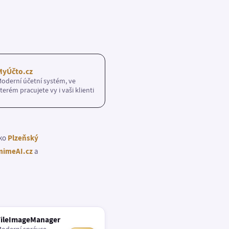
MyÚčto.cz
oderní účetní systém, ve
terém pracujete vy i vaši klienti
ako
Plzeňský
imeAI.cz
a
FileImageManager