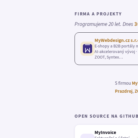
FIRMA A PROJEKTY
Programujeme 20 let. Dnes
3
MyWebdesign.cz s.r.
E-shopy a B2B portály n
AI-akcelerovaný vývoj · 
ZOOT, Syntex…
S firmou
My
Prazdroj
,
Z
OPEN SOURCE NA GITHU
MyInvoice