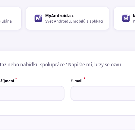
MyAndroid.cz
Hulána
Svět Androidu, mobilů a aplikací
W
taz nebo nabídku spolupráce? Napište mi, brzy se ozvu.
*
*
příjmení
E-mail