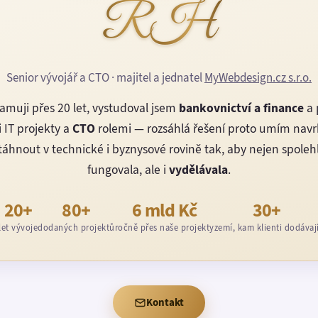
RH
Senior vývojář a CTO · majitel a jednatel
MyWebdesign.cz s.r.o.
amuji přes 20 let, vystudoval jsem
bankovnictví a finance
a 
 IT projekty a
CTO
rolemi — rozsáhlá řešení proto umím nav
áhnout v technické i byznysové rovině tak, aby nejen spoleh
fungovala, ale i
vydělávala
.
20+
80+
6 mld Kč
30+
let vývoje
dodaných projektů
ročně přes naše projekty
zemí, kam klienti dodávaj
Kontakt