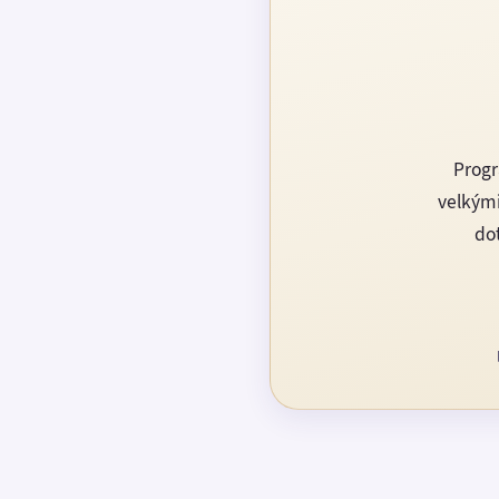
Progr
velkými
dot