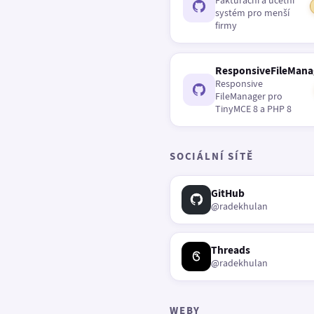
Fakturační a účetní
systém pro menší
firmy
ResponsiveFileMana
Responsive
FileManager pro
TinyMCE 8 a PHP 8
SOCIÁLNÍ SÍTĚ
GitHub
@radekhulan
Threads
@radekhulan
WEBY