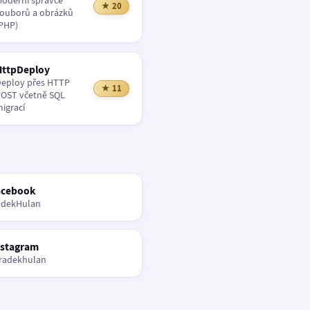
oderní správce
★ 20
ouborů a obrázků
PHP)
HttpDeploy
eploy přes HTTP
★ 11
OST včetně SQL
igrací
acebook
adekHulan
nstagram
radekhulan