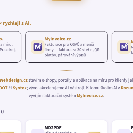
× rychleji s AI.
o.
MyInvoice.cz
a míru,
Fakturace pro OSVČ a menší
M
Prazdroj,
firmy — faktura za 30 vteřin, QR
k
platby, párování výpisů
Webdesign.cz
stavím e-shopy, portály a aplikace na míru pro klienty j
OOT
či
Syntex
; vývoj akcelerujeme AI nástroji. K tomu školím AI v
Rozum
vyvíjím fakturační systém
MyInvoice.cz
.
BU
MD2PDF