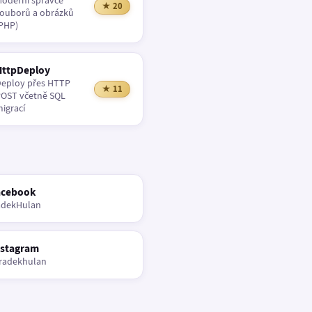
oderní správce
★ 20
ouborů a obrázků
PHP)
HttpDeploy
eploy přes HTTP
★ 11
OST včetně SQL
igrací
acebook
adekHulan
nstagram
radekhulan