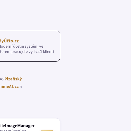
MyÚčto.cz
oderní účetní systém, ve
terém pracujete vy i vaši klienti
ako
Plzeňský
imeAI.cz
a
FileImageManager