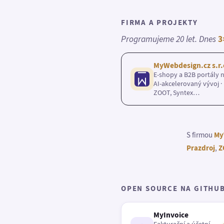
FIRMA A PROJEKTY
Programujeme 20 let. Dnes
3
MyWebdesign.cz s.r.
E-shopy a B2B portály n
AI-akcelerovaný vývoj · 
ZOOT, Syntex…
S firmou
My
Prazdroj
,
Z
OPEN SOURCE NA GITHU
MyInvoice