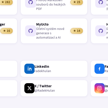
Převod Markdown
M
★ 282
★ 25
souborů do hezkých
s
PDF
(
ger
MyUcto
Účetní systém nové
D
★ 16
★ 14
generace s
P
automatizací a AI
m
LinkedIn
F
radekhulan
R
X / Twitter
I
@RadekHulan
@