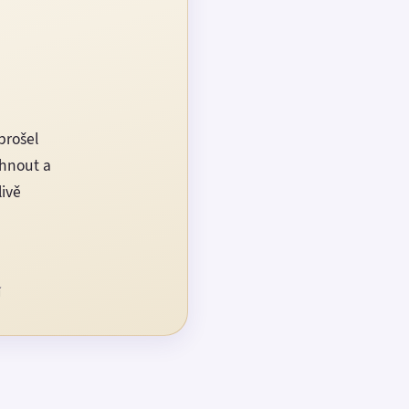
prošel
rhnout a
livě
í