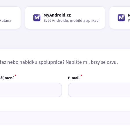
MyAndroid.cz
Hulána
Svět Androidu, mobilů a aplikací
W
taz nebo nabídku spolupráce? Napište mi, brzy se ozvu.
*
*
příjmení
E-mail