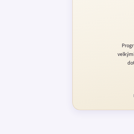
Progr
velkými
dot