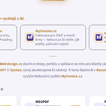
× rychleji s AI.
o.
MyInvoice.cz
a míru,
Fakturace pro OSVČ a menší
M
Prazdroj,
firmy — faktura za 30 vteřin, QR
k
platby, párování výpisů
Webdesign.cz
stavím e-shopy, portály a aplikace na míru pro klienty j
OOT
či
Syntex
; vývoj akcelerujeme AI nástroji. K tomu školím AI v
Rozum
vyvíjím fakturační systém
MyInvoice.cz
.
BU
MD2PDF