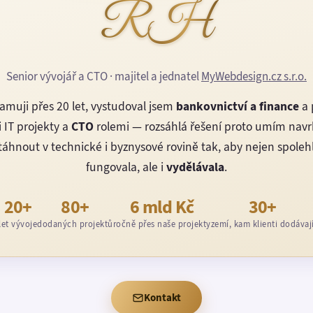
RH
Senior vývojář a CTO · majitel a jednatel
MyWebdesign.cz s.r.o.
amuji přes 20 let, vystudoval jsem
bankovnictví a finance
a 
 IT projekty a
CTO
rolemi — rozsáhlá řešení proto umím nav
áhnout v technické i byznysové rovině tak, aby nejen spoleh
fungovala, ale i
vydělávala
.
20+
80+
6 mld Kč
30+
let vývoje
dodaných projektů
ročně přes naše projekty
zemí, kam klienti dodávaj
Kontakt