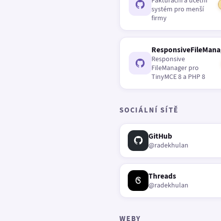
Fakturační a účetní
systém pro menší
firmy
ResponsiveFileMana
Responsive
FileManager pro
TinyMCE 8 a PHP 8
SOCIÁLNÍ SÍTĚ
GitHub
@radekhulan
Threads
@radekhulan
WEBY