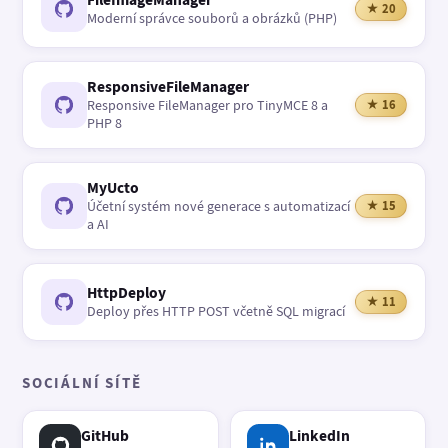
★ 20
Moderní správce souborů a obrázků (PHP)
ResponsiveFileManager
Responsive FileManager pro TinyMCE 8 a
★ 16
PHP 8
MyUcto
Účetní systém nové generace s automatizací
★ 15
a AI
HttpDeploy
★ 11
Deploy přes HTTP POST včetně SQL migrací
SOCIÁLNÍ SÍTĚ
GitHub
LinkedIn