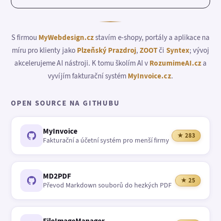
S firmou
MyWebdesign.cz
stavím e-shopy, portály a aplikace na
míru pro klienty jako
Plzeňský Prazdroj
,
ZOOT
či
Syntex
; vývoj
akcelerujeme AI nástroji. K tomu školím AI v
RozumimeAI.cz
a
vyvíjím fakturační systém
MyInvoice.cz
.
OPEN SOURCE NA GITHUBU
MyInvoice
★ 283
Fakturační a účetní systém pro menší firmy
MD2PDF
★ 25
Převod Markdown souborů do hezkých PDF
FileImageManager