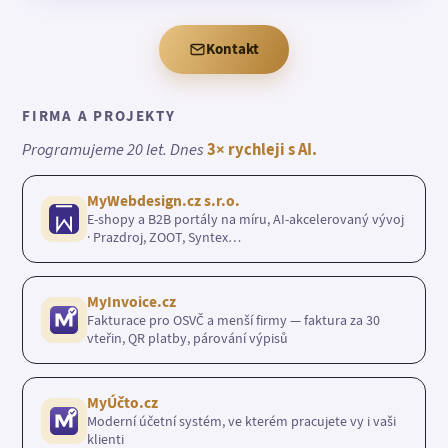
Kontakt
FIRMA A PROJEKTY
Programujeme 20 let. Dnes
3× rychleji s AI.
MyWebdesign.cz s.r.o.
E-shopy a B2B portály na míru, AI-akcelerovaný vývoj
· Prazdroj, ZOOT, Syntex…
MyInvoice.cz
Fakturace pro OSVČ a menší firmy — faktura za 30
vteřin, QR platby, párování výpisů
MyÚčto.cz
Moderní účetní systém, ve kterém pracujete vy i vaši
klienti