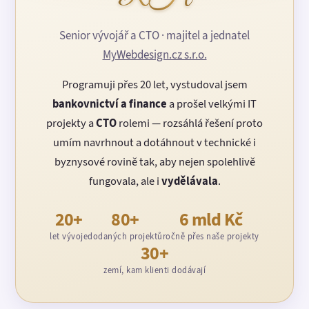
Senior vývojář a CTO · majitel a jednatel
MyWebdesign.cz s.r.o.
Programuji přes 20 let, vystudoval jsem
bankovnictví a finance
a prošel velkými IT
projekty a
CTO
rolemi — rozsáhlá řešení proto
umím navrhnout a dotáhnout v technické i
byznysové rovině tak, aby nejen spolehlivě
fungovala, ale i
vydělávala
.
20+
80+
6 mld Kč
let vývoje
dodaných projektů
ročně přes naše projekty
30+
zemí, kam klienti dodávají