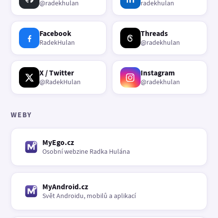
@radekhulan
radekhulan
Facebook
Threads
RadekHulan
@radekhulan
X / Twitter
Instagram
@RadekHulan
@radekhulan
WEBY
MyEgo.cz
Osobní webzine Radka Hulána
MyAndroid.cz
Svět Androidu, mobilů a aplikací