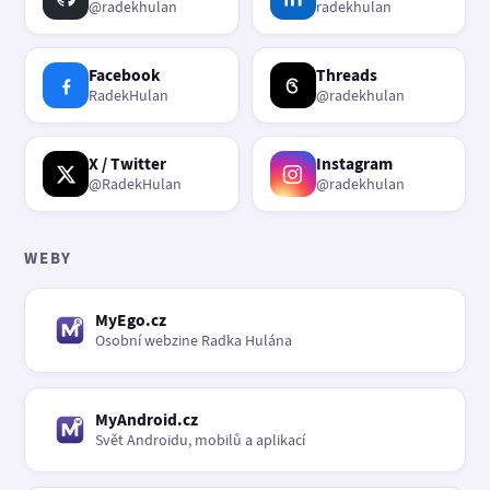
@radekhulan
radekhulan
Facebook
Threads
RadekHulan
@radekhulan
X / Twitter
Instagram
@RadekHulan
@radekhulan
WEBY
MyEgo.cz
Osobní webzine Radka Hulána
MyAndroid.cz
Svět Androidu, mobilů a aplikací