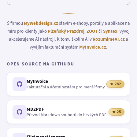
S firmou
MyWebdesign.cz
stavím e-shopy, portály a aplikace na
míru pro klienty jako
Plzeňský Prazdroj
,
ZOOT
či
Syntex
; vývoj
akcelerujeme AI nástroji. K tomu školím AI v
RozumimeAI.cz
a
vyvíjím fakturační systém
MyInvoice.cz
.
OPEN SOURCE NA GITHUBU
MyInvoice
★ 282
Fakturační a účetní systém pro menší firmy
MD2PDF
★ 25
Převod Markdown souborů do hezkých PDF
FileImageManager