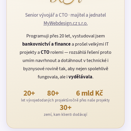
Senior vývojář a CTO · majitel a jednatel
MyWebdesign.cz s.r.o.
Programuji přes 20 let, vystudoval jsem
bankovnictví a finance
a prošel velkými IT
projekty a
CTO
rolemi — rozsáhlá řešení proto
umím navrhnout a dotáhnout v technické i
byznysové rovině tak, aby nejen spolehlivě
fungovala, ale i
vydělávala
.
20+
80+
6 mld Kč
let vývoje
dodaných projektů
ročně přes naše projekty
30+
zemí, kam klienti dodávají