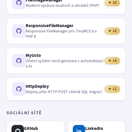
★ 20
Moderní správce souborů a obrázků (PHP)
ResponsiveFileManager
Responsive FileManager pro TinyMCE 8 a
★ 16
PHP 8
MyUcto
Účetní systém nové generace s automatizací
★ 14
a AI
HttpDeploy
★ 11
Deploy přes HTTP POST včetně SQL migrací
SOCIÁLNÍ SÍTĚ
GitHub
LinkedIn