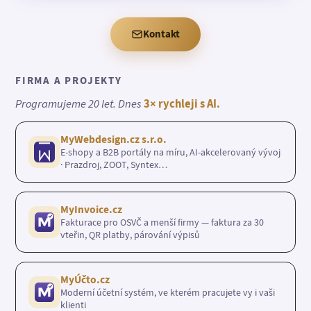
Kontakt
FIRMA A PROJEKTY
Programujeme 20 let. Dnes
3× rychleji s AI.
MyWebdesign.cz s.r.o.
E-shopy a B2B portály na míru, AI-akcelerovaný vývoj
· Prazdroj, ZOOT, Syntex…
MyInvoice.cz
Fakturace pro OSVČ a menší firmy — faktura za 30
vteřin, QR platby, párování výpisů
MyÚčto.cz
Moderní účetní systém, ve kterém pracujete vy i vaši
klienti