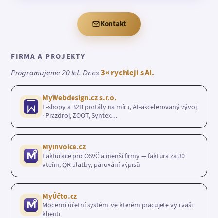
Kontakt
FIRMA A PROJEKTY
Programujeme 20 let. Dnes
3× rychleji s AI.
MyWebdesign.cz s.r.o.
E-shopy a B2B portály na míru, AI-akcelerovaný vývoj
· Prazdroj, ZOOT, Syntex…
MyInvoice.cz
Fakturace pro OSVČ a menší firmy — faktura za 30
vteřin, QR platby, párování výpisů
MyÚčto.cz
Moderní účetní systém, ve kterém pracujete vy i vaši
klienti