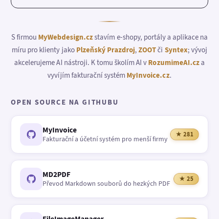
S firmou
MyWebdesign.cz
stavím e-shopy, portály a aplikace na
míru pro klienty jako
Plzeňský Prazdroj
,
ZOOT
či
Syntex
; vývoj
akcelerujeme AI nástroji. K tomu školím AI v
RozumimeAI.cz
a
vyvíjím fakturační systém
MyInvoice.cz
.
OPEN SOURCE NA GITHUBU
MyInvoice
★ 281
Fakturační a účetní systém pro menší firmy
MD2PDF
★ 25
Převod Markdown souborů do hezkých PDF
FileImageManager