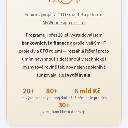
Senior vývojář a CTO · majitel a jednatel
MyWebdesign.cz s.r.o.
Programuji přes 20 let, vystudoval jsem
bankovnictví a finance
a prošel velkými IT
projekty a
CTO
rolemi — rozsáhlá řešení proto
umím navrhnout a dotáhnout v technické i
byznysové rovině tak, aby nejen spolehlivě
fungovala, ale i
vydělávala
.
20+
80+
6 mld Kč
let vývoje
dodaných projektů
ročně přes naše projekty
30+
zemí, kam klienti dodávají