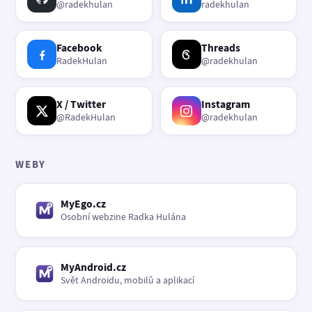
@radekhulan
radekhulan
Facebook
Threads
RadekHulan
@radekhulan
X / Twitter
Instagram
@RadekHulan
@radekhulan
WEBY
MyEgo.cz
Osobní webzine Radka Hulána
MyAndroid.cz
Svět Androidu, mobilů a aplikací