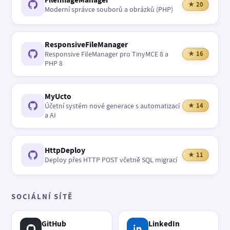
★ 20
Moderní správce souborů a obrázků (PHP)
ResponsiveFileManager
Responsive FileManager pro TinyMCE 8 a
★ 16
PHP 8
MyUcto
Účetní systém nové generace s automatizací
★ 14
a AI
HttpDeploy
★ 11
Deploy přes HTTP POST včetně SQL migrací
SOCIÁLNÍ SÍTĚ
GitHub
LinkedIn