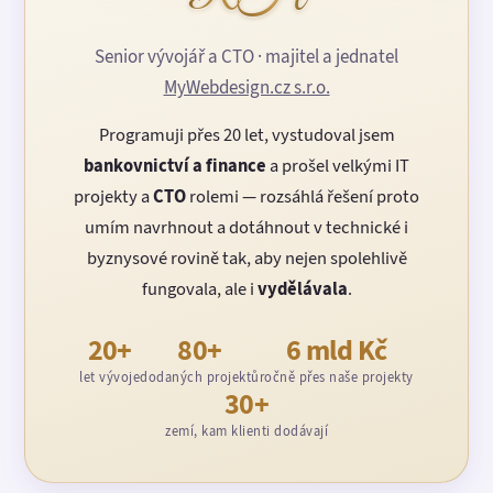
Senior vývojář a CTO · majitel a jednatel
MyWebdesign.cz s.r.o.
Programuji přes 20 let, vystudoval jsem
bankovnictví a finance
a prošel velkými IT
projekty a
CTO
rolemi — rozsáhlá řešení proto
umím navrhnout a dotáhnout v technické i
byznysové rovině tak, aby nejen spolehlivě
fungovala, ale i
vydělávala
.
20+
80+
6 mld Kč
let vývoje
dodaných projektů
ročně přes naše projekty
30+
zemí, kam klienti dodávají