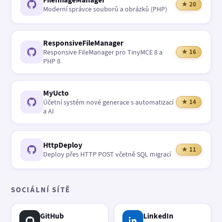
★ 20
Moderní správce souborů a obrázků (PHP)
ResponsiveFileManager
Responsive FileManager pro TinyMCE 8 a
★ 16
PHP 8
MyUcto
Účetní systém nové generace s automatizací
★ 14
a AI
HttpDeploy
★ 11
Deploy přes HTTP POST včetně SQL migrací
SOCIÁLNÍ SÍTĚ
GitHub
LinkedIn