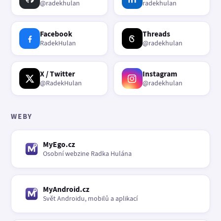
@radekhulan
radekhulan
Facebook
Threads
RadekHulan
@radekhulan
X / Twitter
Instagram
@RadekHulan
@radekhulan
WEBY
MyEgo.cz
Osobní webzine Radka Hulána
MyAndroid.cz
Svět Androidu, mobilů a aplikací