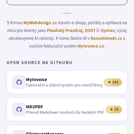
S firmou
MyWebdesign.cz
stavím e-shopy, portály a aplikace na
míru pro klienty jako
Plzeňský Prazdroj
,
ZOOT
či
Syntex
; vývoj
akcelerujeme AI nástroji. K tomu školím AI v
RozumimeAI.cz
a
vyvíjím fakturační systém
MyInvoice.cz
.
OPEN SOURCE NA GITHUBU
MyInvoice
★ 282
Fakturační a účetní systém pro menší firmy
MD2PDF
★ 25
Převod Markdown souborů do hezkých PDF
FileImageManager