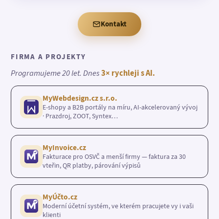
Kontakt
FIRMA A PROJEKTY
Programujeme 20 let. Dnes
3× rychleji s AI.
MyWebdesign.cz s.r.o.
E-shopy a B2B portály na míru, AI-akcelerovaný vývoj
· Prazdroj, ZOOT, Syntex…
MyInvoice.cz
Fakturace pro OSVČ a menší firmy — faktura za 30
vteřin, QR platby, párování výpisů
MyÚčto.cz
Moderní účetní systém, ve kterém pracujete vy i vaši
klienti