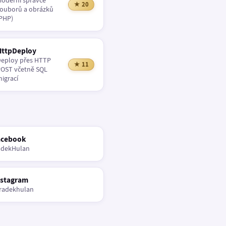
oderní správce
★ 20
ouborů a obrázků
PHP)
HttpDeploy
eploy přes HTTP
★ 11
OST včetně SQL
igrací
acebook
adekHulan
nstagram
radekhulan