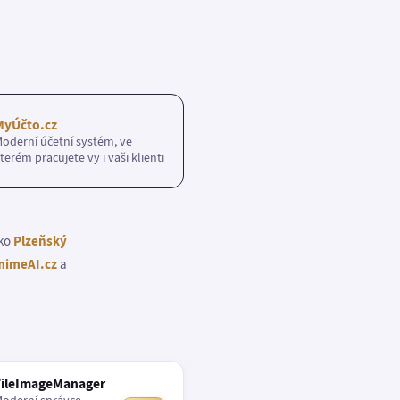
MyÚčto.cz
oderní účetní systém, ve
terém pracujete vy i vaši klienti
ako
Plzeňský
imeAI.cz
a
FileImageManager