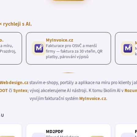
× rychleji s AI.
o.
MyInvoice.cz
a míru,
Fakturace pro OSVČ a menší
M
Prazdroj,
firmy — faktura za 30 vteřin, QR
k
platby, párování výpisů
Webdesign.cz
stavím e-shopy, portály a aplikace na míru pro klienty j
OOT
či
Syntex
; vývoj akcelerujeme AI nástroji. K tomu školím AI v
Rozum
vyvíjím fakturační systém
MyInvoice.cz
.
BU
MD2PDF