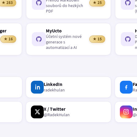
Převod Markdown
M
★ 283
★ 25
souborů do hezkých
s
PDF
(
ger
MyUcto
Účetní systém nové
D
★ 16
★ 15
generace s
P
automatizací a AI
m
LinkedIn
F
radekhulan
R
X / Twitter
I
@RadekHulan
@