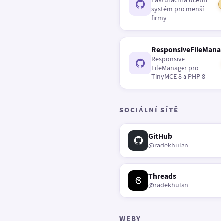
Fakturační a účetní
systém pro menší
firmy
ResponsiveFileMana
Responsive
FileManager pro
TinyMCE 8 a PHP 8
SOCIÁLNÍ SÍTĚ
GitHub
@radekhulan
Threads
@radekhulan
WEBY