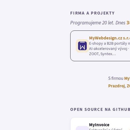
FIRMA A PROJEKTY
Programujeme 20 let. Dnes
3
MyWebdesign.cz s.r.
E-shopy a B2B portály n
AI-akcelerovaný vývoj · 
ZOOT, Syntex…
S firmou
My
Prazdroj
,
Z
OPEN SOURCE NA GITHU
MyInvoice