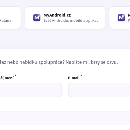
MyAndroid.cz
Hulána
Svět Androidu, mobilů a aplikací
W
taz nebo nabídku spolupráce? Napište mi, brzy se ozvu.
*
*
příjmení
E-mail