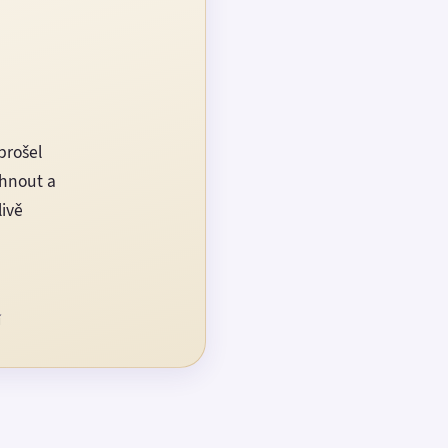
prošel
rhnout a
livě
í