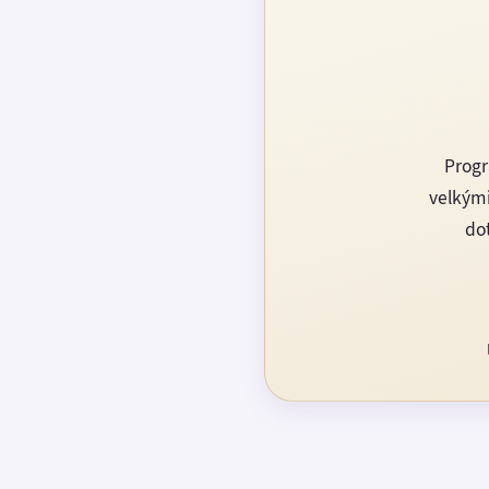
Progr
velkými
dot