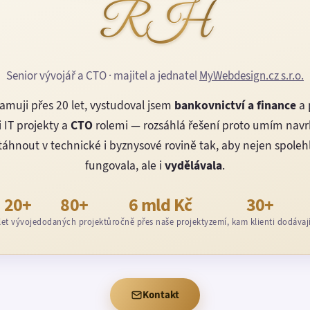
RH
Senior vývojář a CTO · majitel a jednatel
MyWebdesign.cz s.r.o.
amuji přes 20 let, vystudoval jsem
bankovnictví a finance
a 
 IT projekty a
CTO
rolemi — rozsáhlá řešení proto umím nav
áhnout v technické i byznysové rovině tak, aby nejen spoleh
fungovala, ale i
vydělávala
.
20+
80+
6 mld Kč
30+
let vývoje
dodaných projektů
ročně přes naše projekty
zemí, kam klienti dodávaj
Kontakt