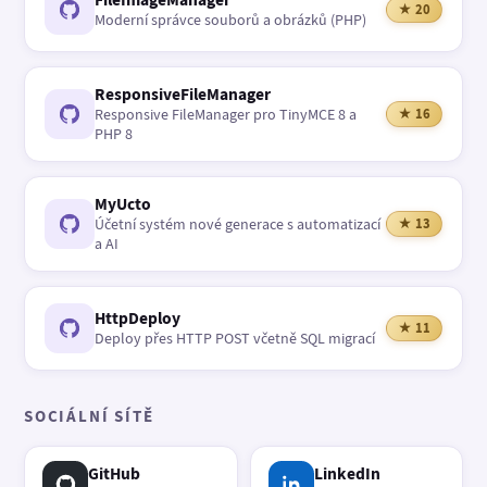
★ 20
Moderní správce souborů a obrázků (PHP)
ResponsiveFileManager
Responsive FileManager pro TinyMCE 8 a
★ 16
PHP 8
MyUcto
Účetní systém nové generace s automatizací
★ 13
a AI
HttpDeploy
★ 11
Deploy přes HTTP POST včetně SQL migrací
SOCIÁLNÍ SÍTĚ
GitHub
LinkedIn