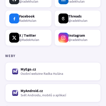
@radekhulan
radekhulan
Facebook
Threads
RadekHulan
@radekhulan
X / Twitter
Instagram
@RadekHulan
@radekhulan
WEBY
MyEgo.cz
Osobní webzine Radka Hulána
MyAndroid.cz
Svět Androidu, mobilů a aplikací