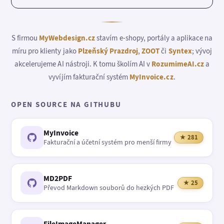
S firmou
MyWebdesign.cz
stavím e-shopy, portály a aplikace na
míru pro klienty jako
Plzeňský Prazdroj
,
ZOOT
či
Syntex
; vývoj
akcelerujeme AI nástroji. K tomu školím AI v
RozumimeAI.cz
a
vyvíjím fakturační systém
MyInvoice.cz
.
OPEN SOURCE NA GITHUBU
MyInvoice
★ 281
Fakturační a účetní systém pro menší firmy
MD2PDF
★ 25
Převod Markdown souborů do hezkých PDF
FileImageManager