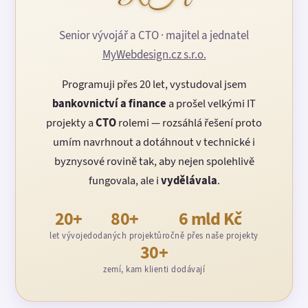
Senior vývojář a CTO · majitel a jednatel
MyWebdesign.cz s.r.o.
Programuji přes 20 let, vystudoval jsem
bankovnictví a finance
a prošel velkými IT
projekty a
CTO
rolemi — rozsáhlá řešení proto
umím navrhnout a dotáhnout v technické i
byznysové rovině tak, aby nejen spolehlivě
fungovala, ale i
vydělávala
.
20+
80+
6 mld Kč
let vývoje
dodaných projektů
ročně přes naše projekty
30+
zemí, kam klienti dodávají