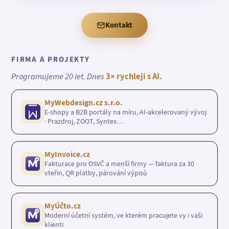
Kontakt
FIRMA A PROJEKTY
Programujeme 20 let. Dnes
3× rychleji s AI.
MyWebdesign.cz s.r.o.
E-shopy a B2B portály na míru, AI-akcelerovaný vývoj
· Prazdroj, ZOOT, Syntex…
MyInvoice.cz
Fakturace pro OSVČ a menší firmy — faktura za 30
vteřin, QR platby, párování výpisů
MyÚčto.cz
Moderní účetní systém, ve kterém pracujete vy i vaši
klienti