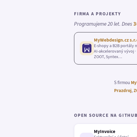
FIRMA A PROJEKTY
Programujeme 20 let. Dnes
3
MyWebdesign.cz s.r.
E-shopy a B2B portály n
AI-akcelerovaný vývoj · 
ZOOT, Syntex…
S firmou
My
Prazdroj
,
Z
OPEN SOURCE NA GITHU
MyInvoice