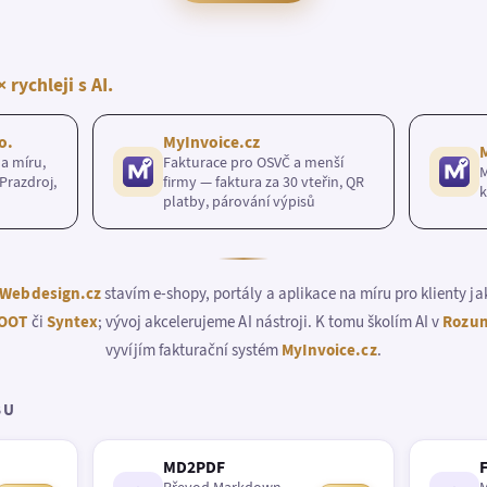
× rychleji s AI.
o.
MyInvoice.cz
a míru,
Fakturace pro OSVČ a menší
M
Prazdroj,
firmy — faktura za 30 vteřin, QR
k
platby, párování výpisů
Webdesign.cz
stavím e-shopy, portály a aplikace na míru pro klienty j
OOT
či
Syntex
; vývoj akcelerujeme AI nástroji. K tomu školím AI v
Rozum
vyvíjím fakturační systém
MyInvoice.cz
.
BU
MD2PDF