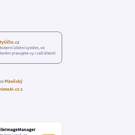
MyÚčto.cz
oderní účetní systém, ve
terém pracujete vy i vaši klienti
ako
Plzeňský
imeAI.cz
a
FileImageManager