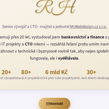
RH
Senior vývojář a CTO · majitel a jednatel
MyWebdesign.cz s.r.o.
amuji přes 20 let, vystudoval jsem
bankovnictví a finance
a 
 IT projekty a
CTO
rolemi — rozsáhlá řešení proto umím nav
áhnout v technické i byznysové rovině tak, aby nejen spoleh
fungovala, ale i
vydělávala
.
20+
80+
6 mld Kč
30+
let vývoje
dodaných projektů
ročně přes naše projekty
zemí, kam klienti dodávaj
Kontakt