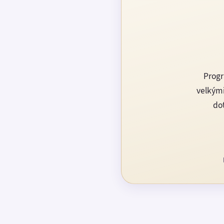
Progr
velkými
dot