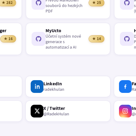
Převod Markdown
M
★ 282
★ 25
souborů do hezkých
s
PDF
(
ger
MyUcto
Účetní systém nové
D
★ 16
★ 14
generace s
P
automatizací a AI
m
LinkedIn
F
radekhulan
R
X / Twitter
I
@RadekHulan
@