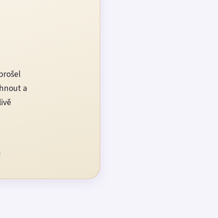
prošel
rhnout a
livě
í