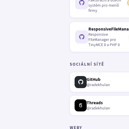
Fakturační a účetní
systém pro menší
firmy
ResponsiveFileMana
Responsive
FileManager pro
TinyMCE 8 a PHP 8
SOCIÁLNÍ SÍTĚ
GitHub
@radekhulan
Threads
@radekhulan
WEBY