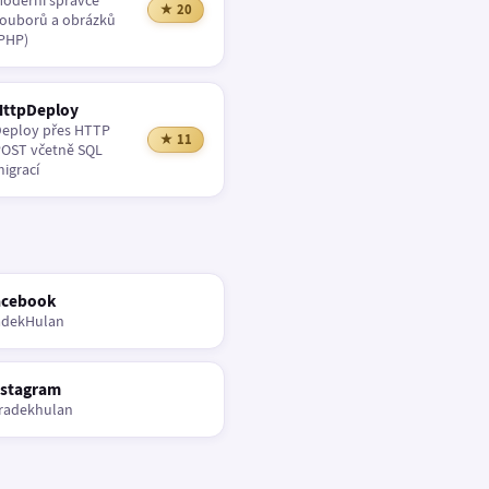
oderní správce
★ 20
ouborů a obrázků
PHP)
HttpDeploy
eploy přes HTTP
★ 11
OST včetně SQL
igrací
acebook
adekHulan
nstagram
radekhulan