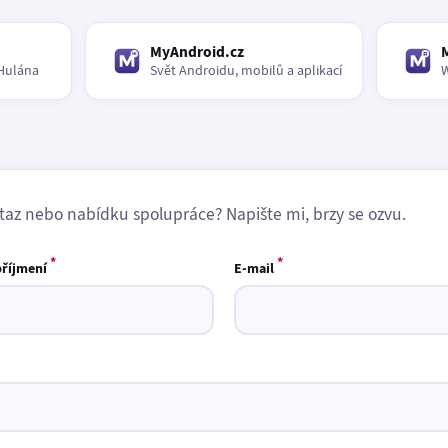
MyAndroid.cz
Hulána
Svět Androidu, mobilů a aplikací
W
taz nebo nabídku spolupráce? Napište mi, brzy se ozvu.
*
*
příjmení
E-mail