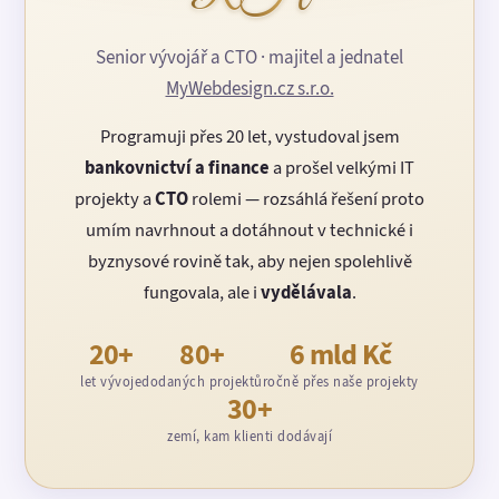
Senior vývojář a CTO · majitel a jednatel
MyWebdesign.cz s.r.o.
Programuji přes 20 let, vystudoval jsem
bankovnictví a finance
a prošel velkými IT
projekty a
CTO
rolemi — rozsáhlá řešení proto
umím navrhnout a dotáhnout v technické i
byznysové rovině tak, aby nejen spolehlivě
fungovala, ale i
vydělávala
.
20+
80+
6 mld Kč
let vývoje
dodaných projektů
ročně přes naše projekty
30+
zemí, kam klienti dodávají