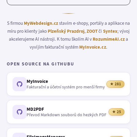
S firmou
MyWebdesign.cz
stavím e-shopy, portály a aplikace na
míru pro klienty jako
Plzeňský Prazdroj
,
ZOOT
či
Syntex
; vývoj
akcelerujeme AI nástroji. K tomu školím AI v
RozumimeAI.cz
a
vyvíjím fakturační systém
MyInvoice.cz
.
OPEN SOURCE NA GITHUBU
MyInvoice
★ 281
Fakturační a účetní systém pro menší firmy
MD2PDF
★ 25
Převod Markdown souborů do hezkých PDF
FileImageManager