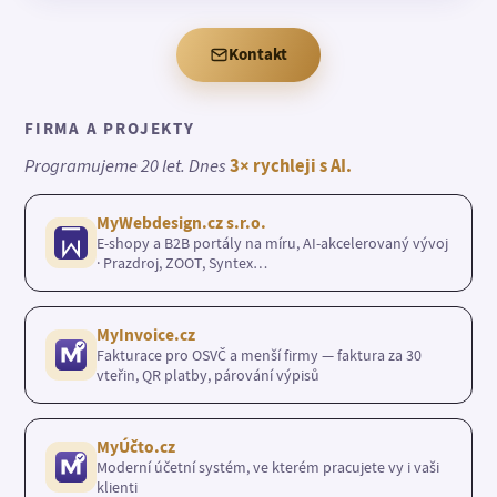
Kontakt
FIRMA A PROJEKTY
Programujeme 20 let. Dnes
3× rychleji s AI.
MyWebdesign.cz s.r.o.
E-shopy a B2B portály na míru, AI-akcelerovaný vývoj
· Prazdroj, ZOOT, Syntex…
MyInvoice.cz
Fakturace pro OSVČ a menší firmy — faktura za 30
vteřin, QR platby, párování výpisů
MyÚčto.cz
Moderní účetní systém, ve kterém pracujete vy i vaši
klienti