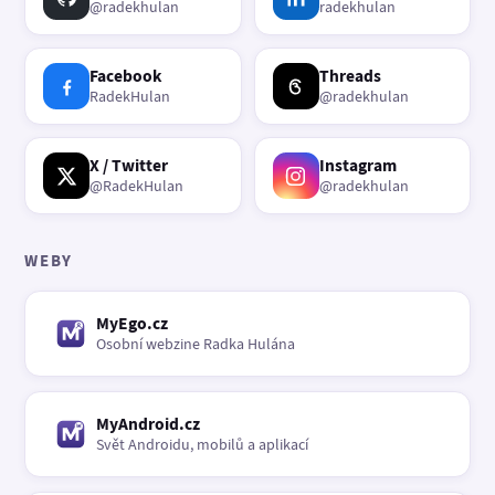
@radekhulan
radekhulan
Facebook
Threads
RadekHulan
@radekhulan
X / Twitter
Instagram
@RadekHulan
@radekhulan
WEBY
MyEgo.cz
Osobní webzine Radka Hulána
MyAndroid.cz
Svět Androidu, mobilů a aplikací