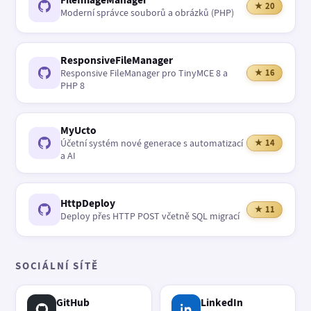
★ 20
Moderní správce souborů a obrázků (PHP)
ResponsiveFileManager
Responsive FileManager pro TinyMCE 8 a
★ 16
PHP 8
MyUcto
Účetní systém nové generace s automatizací
★ 14
a AI
HttpDeploy
★ 11
Deploy přes HTTP POST včetně SQL migrací
SOCIÁLNÍ SÍTĚ
GitHub
LinkedIn