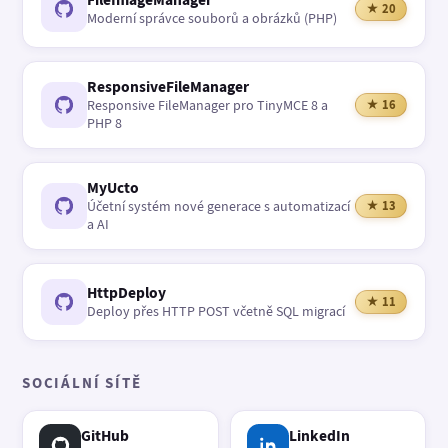
★ 20
Moderní správce souborů a obrázků (PHP)
ResponsiveFileManager
Responsive FileManager pro TinyMCE 8 a
★ 16
PHP 8
MyUcto
Účetní systém nové generace s automatizací
★ 13
a AI
HttpDeploy
★ 11
Deploy přes HTTP POST včetně SQL migrací
SOCIÁLNÍ SÍTĚ
GitHub
LinkedIn