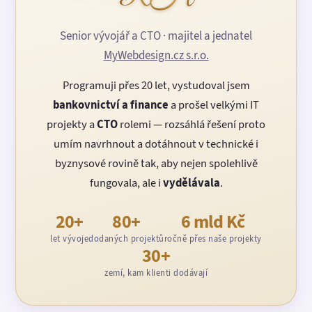
Senior vývojář a CTO · majitel a jednatel
MyWebdesign.cz s.r.o.
Programuji přes 20 let, vystudoval jsem
bankovnictví a finance
a prošel velkými IT
projekty a
CTO
rolemi — rozsáhlá řešení proto
umím navrhnout a dotáhnout v technické i
byznysové rovině tak, aby nejen spolehlivě
fungovala, ale i
vydělávala
.
20+
80+
6 mld Kč
let vývoje
dodaných projektů
ročně přes naše projekty
30+
zemí, kam klienti dodávají