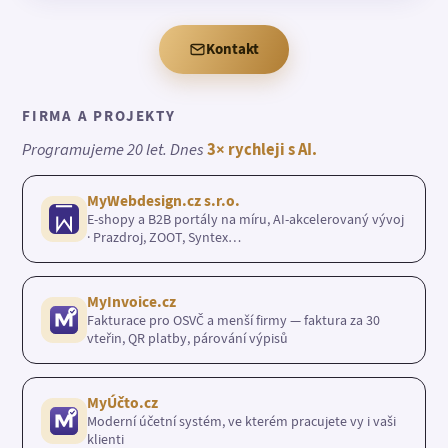
Kontakt
FIRMA A PROJEKTY
Programujeme 20 let. Dnes
3× rychleji s AI.
MyWebdesign.cz s.r.o.
E-shopy a B2B portály na míru, AI-akcelerovaný vývoj
· Prazdroj, ZOOT, Syntex…
MyInvoice.cz
Fakturace pro OSVČ a menší firmy — faktura za 30
vteřin, QR platby, párování výpisů
MyÚčto.cz
Moderní účetní systém, ve kterém pracujete vy i vaši
klienti