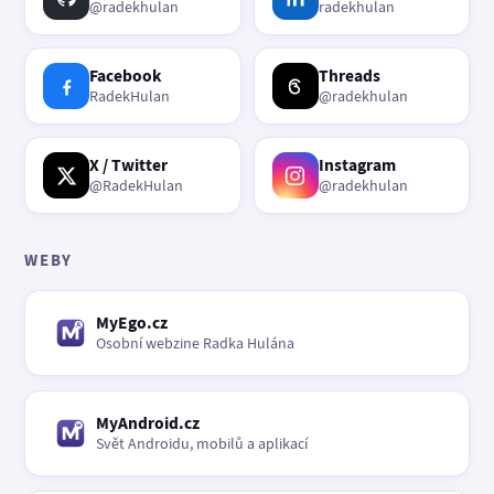
@radekhulan
radekhulan
Facebook
Threads
RadekHulan
@radekhulan
X / Twitter
Instagram
@RadekHulan
@radekhulan
WEBY
MyEgo.cz
Osobní webzine Radka Hulána
MyAndroid.cz
Svět Androidu, mobilů a aplikací