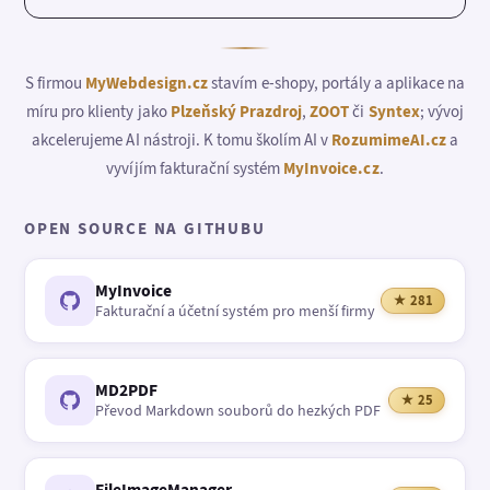
S firmou
MyWebdesign.cz
stavím e-shopy, portály a aplikace na
míru pro klienty jako
Plzeňský Prazdroj
,
ZOOT
či
Syntex
; vývoj
akcelerujeme AI nástroji. K tomu školím AI v
RozumimeAI.cz
a
vyvíjím fakturační systém
MyInvoice.cz
.
OPEN SOURCE NA GITHUBU
MyInvoice
★ 281
Fakturační a účetní systém pro menší firmy
MD2PDF
★ 25
Převod Markdown souborů do hezkých PDF
FileImageManager