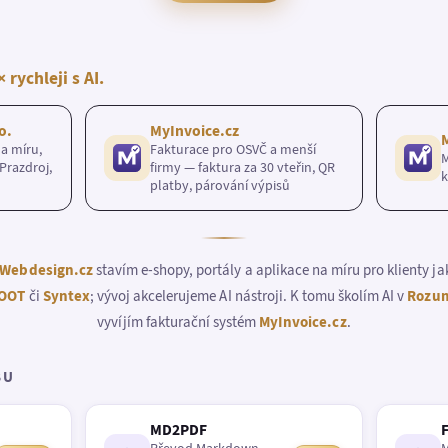
× rychleji s AI.
o.
MyInvoice.cz
a míru,
Fakturace pro OSVČ a menší
M
Prazdroj,
firmy — faktura za 30 vteřin, QR
k
platby, párování výpisů
Webdesign.cz
stavím e-shopy, portály a aplikace na míru pro klienty j
OOT
či
Syntex
; vývoj akcelerujeme AI nástroji. K tomu školím AI v
Rozum
vyvíjím fakturační systém
MyInvoice.cz
.
BU
MD2PDF