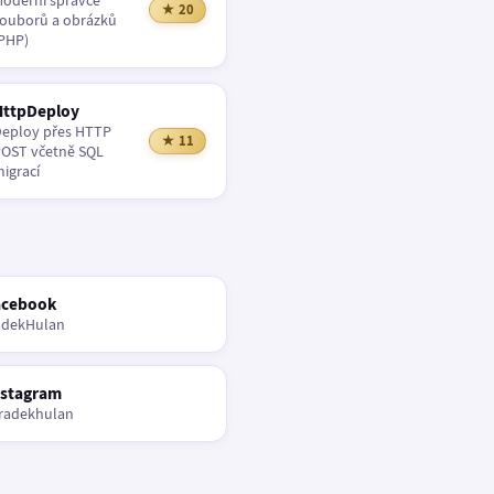
oderní správce
★ 20
ouborů a obrázků
PHP)
HttpDeploy
eploy přes HTTP
★ 11
OST včetně SQL
igrací
acebook
adekHulan
nstagram
radekhulan