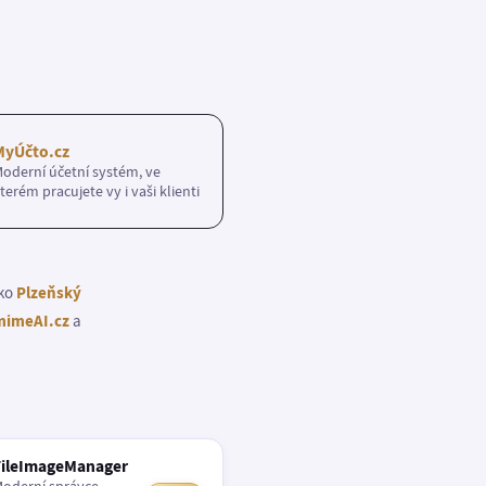
MyÚčto.cz
oderní účetní systém, ve
terém pracujete vy i vaši klienti
ako
Plzeňský
imeAI.cz
a
FileImageManager