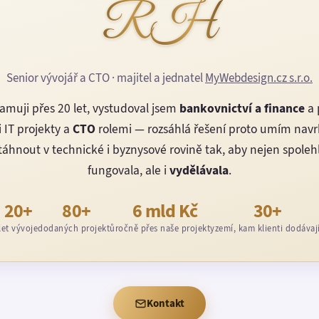
RH
Senior vývojář a CTO · majitel a jednatel
MyWebdesign.cz s.r.o.
amuji přes 20 let, vystudoval jsem
bankovnictví a finance
a 
 IT projekty a
CTO
rolemi — rozsáhlá řešení proto umím nav
áhnout v technické i byznysové rovině tak, aby nejen spoleh
fungovala, ale i
vydělávala
.
20+
80+
6 mld Kč
30+
let vývoje
dodaných projektů
ročně přes naše projekty
zemí, kam klienti dodávaj
Kontakt