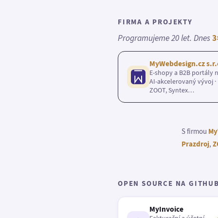
FIRMA A PROJEKTY
Programujeme 20 let. Dnes
3
MyWebdesign.cz s.r.
E-shopy a B2B portály n
AI-akcelerovaný vývoj · 
ZOOT, Syntex…
S firmou
My
Prazdroj
,
Z
OPEN SOURCE NA GITHU
MyInvoice