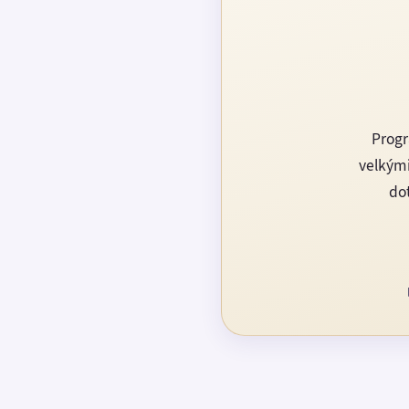
Progr
velkými
dot