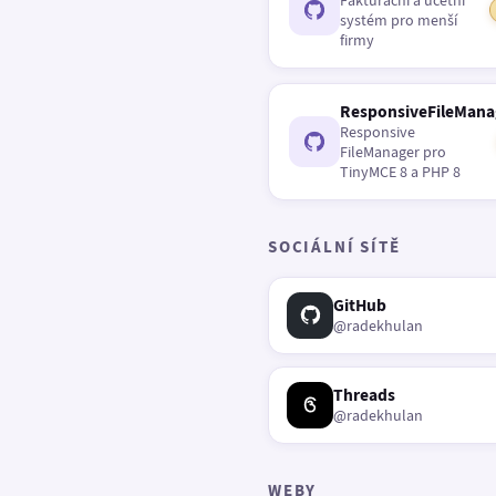
Fakturační a účetní
systém pro menší
firmy
ResponsiveFileMana
Responsive
FileManager pro
TinyMCE 8 a PHP 8
SOCIÁLNÍ SÍTĚ
GitHub
@radekhulan
Threads
@radekhulan
WEBY