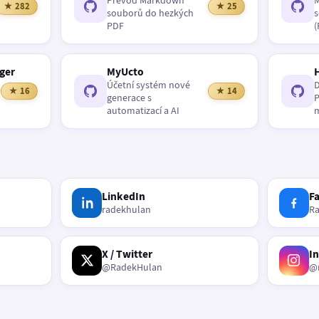
Převod Markdown
M
★ 282
★ 25
souborů do hezkých
s
PDF
(
ger
MyUcto
Účetní systém nové
D
★ 16
★ 14
generace s
P
automatizací a AI
m
LinkedIn
F
radekhulan
R
X / Twitter
I
@RadekHulan
@