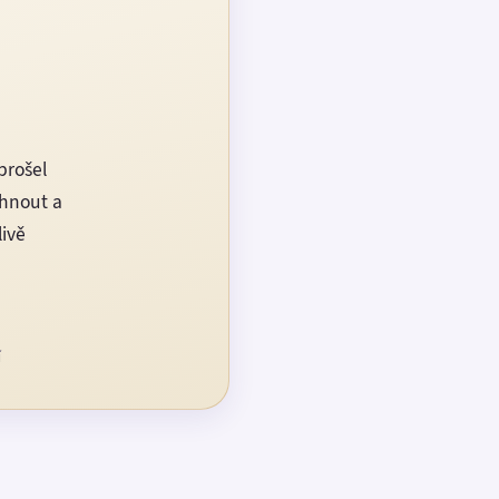
prošel
rhnout a
livě
í