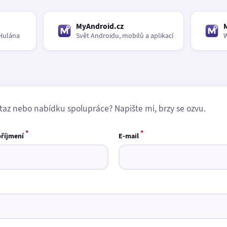
MyAndroid.cz
Hulána
Svět Androidu, mobilů a aplikací
W
taz nebo nabídku spolupráce? Napište mi, brzy se ozvu.
*
*
příjmení
E-mail