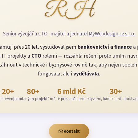
RH
Senior vývojář a CTO · majitel a jednatel
MyWebdesign.cz s.r.o.
amuji přes 20 let, vystudoval jsem
bankovnictví a finance
a 
 IT projekty a
CTO
rolemi — rozsáhlá řešení proto umím nav
áhnout v technické i byznysové rovině tak, aby nejen spoleh
fungovala, ale i
vydělávala
.
20+
80+
6 mld Kč
30+
let vývoje
dodaných projektů
ročně přes naše projekty
zemí, kam klienti dodávaj
Kontakt