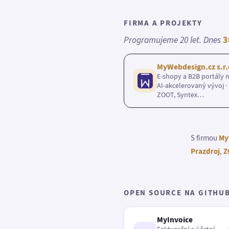
FIRMA A PROJEKTY
Programujeme 20 let. Dnes
3
MyWebdesign.cz s.r.
E-shopy a B2B portály n
AI-akcelerovaný vývoj · 
ZOOT, Syntex…
S firmou
My
Prazdroj
,
Z
OPEN SOURCE NA GITHU
MyInvoice