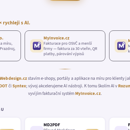
× rychleji s AI.
o.
MyInvoice.cz
a míru,
Fakturace pro OSVČ a menší
M
Prazdroj,
firmy — faktura za 30 vteřin, QR
k
platby, párování výpisů
Webdesign.cz
stavím e-shopy, portály a aplikace na míru pro klienty j
OOT
či
Syntex
; vývoj akcelerujeme AI nástroji. K tomu školím AI v
Rozum
vyvíjím fakturační systém
MyInvoice.cz
.
BU
MD2PDF