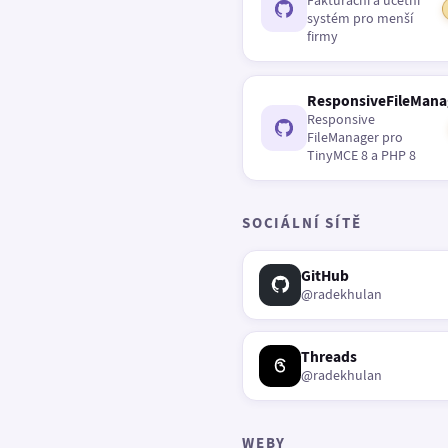
Fakturační a účetní
systém pro menší
firmy
ResponsiveFileMana
Responsive
FileManager pro
TinyMCE 8 a PHP 8
SOCIÁLNÍ SÍTĚ
GitHub
@radekhulan
Threads
@radekhulan
WEBY