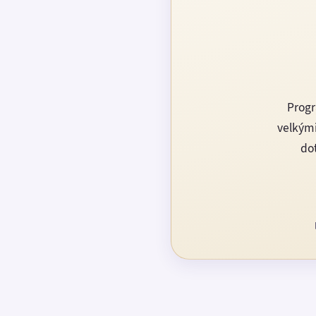
Progr
velkými
dot