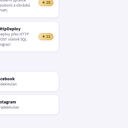
oderní správce
★ 20
ouborů a obrázků
PHP)
HttpDeploy
eploy přes HTTP
★ 11
OST včetně SQL
igrací
acebook
adekHulan
nstagram
radekhulan