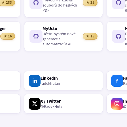
Převod Markdown
M
★ 283
★ 25
souborů do hezkých
s
PDF
(
ger
MyUcto
Účetní systém nové
D
★ 16
★ 15
generace s
P
automatizací a AI
m
LinkedIn
F
radekhulan
R
X / Twitter
I
@RadekHulan
@