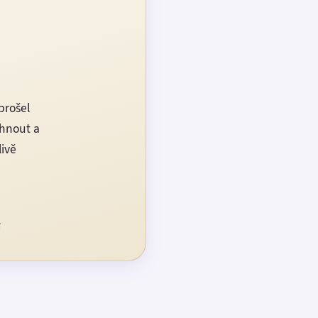
prošel
rhnout a
livě
í