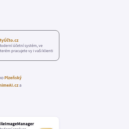
MyÚčto.cz
oderní účetní systém, ve
terém pracujete vy i vaši klienti
ako
Plzeňský
imeAI.cz
a
FileImageManager