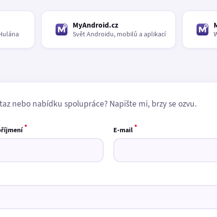
MyAndroid.cz
Hulána
Svět Androidu, mobilů a aplikací
W
taz nebo nabídku spolupráce? Napište mi, brzy se ozvu.
*
*
příjmení
E-mail