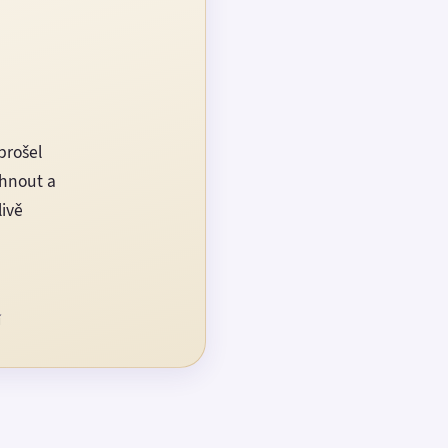
prošel
rhnout a
livě
í