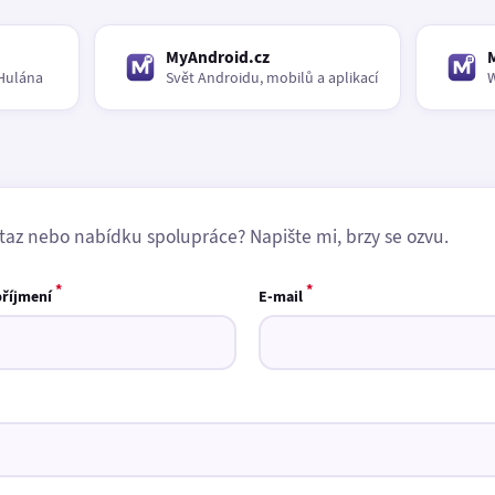
MyAndroid.cz
Hulána
Svět Androidu, mobilů a aplikací
W
taz nebo nabídku spolupráce? Napište mi, brzy se ozvu.
*
*
příjmení
E-mail