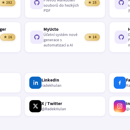
Převod Markdown
M
★ 282
★ 25
souborů do hezkých
s
PDF
(
ger
MyUcto
Účetní systém nové
D
★ 16
★ 14
generace s
P
automatizací a AI
m
LinkedIn
F
radekhulan
R
X / Twitter
I
@RadekHulan
@