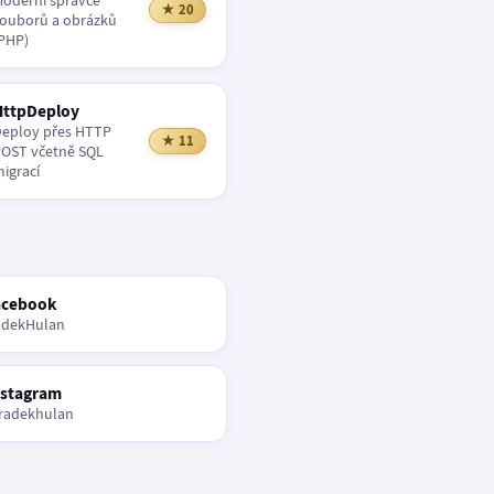
oderní správce
★ 20
ouborů a obrázků
PHP)
HttpDeploy
eploy přes HTTP
★ 11
OST včetně SQL
igrací
acebook
adekHulan
nstagram
radekhulan