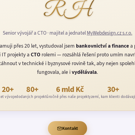
RH
Senior vývojář a CTO · majitel a jednatel
MyWebdesign.cz s.r.o.
amuji přes 20 let, vystudoval jsem
bankovnictví a finance
a 
 IT projekty a
CTO
rolemi — rozsáhlá řešení proto umím nav
áhnout v technické i byznysové rovině tak, aby nejen spoleh
fungovala, ale i
vydělávala
.
20+
80+
6 mld Kč
30+
let vývoje
dodaných projektů
ročně přes naše projekty
zemí, kam klienti dodávaj
Kontakt