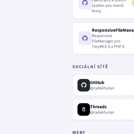
Fakturační a účetní
systém pro menší
firmy
ResponsiveFileMana
Responsive
FileManager pro
TinyMCE 8 a PHP 8
SOCIÁLNÍ SÍTĚ
GitHub
@radekhulan
Threads
@radekhulan
WEBY