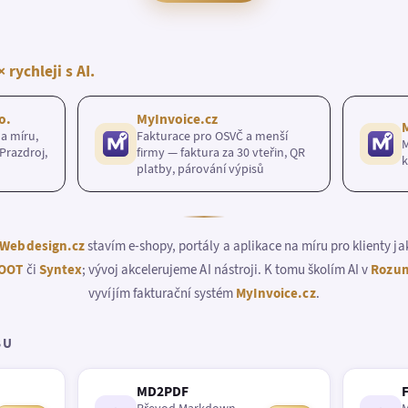
× rychleji s AI.
o.
MyInvoice.cz
a míru,
Fakturace pro OSVČ a menší
M
Prazdroj,
firmy — faktura za 30 vteřin, QR
k
platby, párování výpisů
Webdesign.cz
stavím e-shopy, portály a aplikace na míru pro klienty j
OOT
či
Syntex
; vývoj akcelerujeme AI nástroji. K tomu školím AI v
Rozum
vyvíjím fakturační systém
MyInvoice.cz
.
BU
MD2PDF