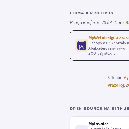
FIRMA A PROJEKTY
Programujeme 20 let. Dnes
3
MyWebdesign.cz s.r.
E-shopy a B2B portály n
AI-akcelerovaný vývoj · 
ZOOT, Syntex…
S firmou
My
Prazdroj
,
Z
OPEN SOURCE NA GITHU
MyInvoice