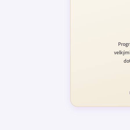
Progr
velkými
dot