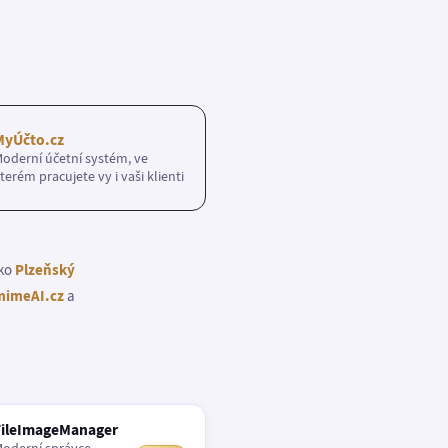
MyÚčto.cz
oderní účetní systém, ve
terém pracujete vy i vaši klienti
ako
Plzeňský
imeAI.cz
a
FileImageManager