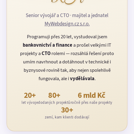
Senior vývojář a CTO · majitel a jednatel
MyWebdesign.cz s.r.o.
Programuji přes 20 let, vystudoval jsem
bankovnictví a finance
a prošel velkými IT
projekty a
CTO
rolemi — rozsáhlá řešení proto
umím navrhnout a dotáhnout v technické i
byznysové rovině tak, aby nejen spolehlivě
fungovala, ale i
vydělávala
.
20+
80+
6 mld Kč
let vývoje
dodaných projektů
ročně přes naše projekty
30+
zemí, kam klienti dodávají