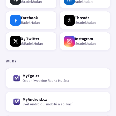
@radekhulan
radekhulan
Facebook
Threads
RadekHulan
@radekhulan
X / Twitter
Instagram
@RadekHulan
@radekhulan
WEBY
MyEgo.cz
Osobní webzine Radka Hulána
MyAndroid.cz
Svět Androidu, mobilů a aplikací