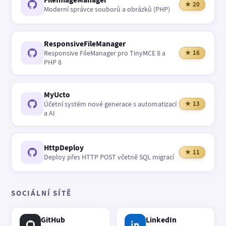
★ 20
Moderní správce souborů a obrázků (PHP)
ResponsiveFileManager
Responsive FileManager pro TinyMCE 8 a
★ 16
PHP 8
MyUcto
Účetní systém nové generace s automatizací
★ 13
a AI
HttpDeploy
★ 11
Deploy přes HTTP POST včetně SQL migrací
SOCIÁLNÍ SÍTĚ
GitHub
LinkedIn