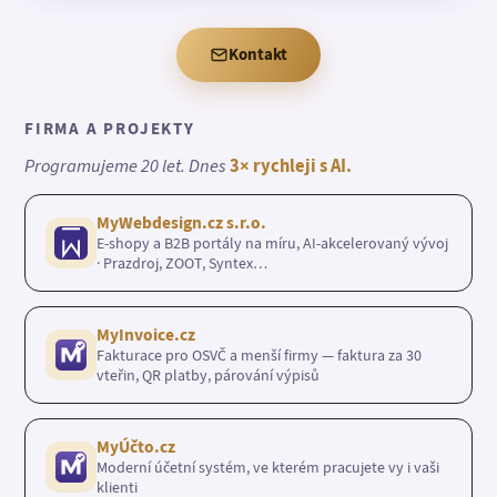
Kontakt
FIRMA A PROJEKTY
Programujeme 20 let. Dnes
3× rychleji s AI.
MyWebdesign.cz s.r.o.
E-shopy a B2B portály na míru, AI-akcelerovaný vývoj
· Prazdroj, ZOOT, Syntex…
MyInvoice.cz
Fakturace pro OSVČ a menší firmy — faktura za 30
vteřin, QR platby, párování výpisů
MyÚčto.cz
Moderní účetní systém, ve kterém pracujete vy i vaši
klienti