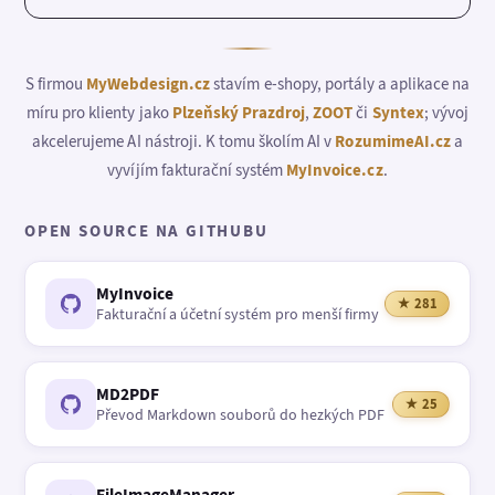
S firmou
MyWebdesign.cz
stavím e-shopy, portály a aplikace na
míru pro klienty jako
Plzeňský Prazdroj
,
ZOOT
či
Syntex
; vývoj
akcelerujeme AI nástroji. K tomu školím AI v
RozumimeAI.cz
a
vyvíjím fakturační systém
MyInvoice.cz
.
OPEN SOURCE NA GITHUBU
MyInvoice
★ 281
Fakturační a účetní systém pro menší firmy
MD2PDF
★ 25
Převod Markdown souborů do hezkých PDF
FileImageManager