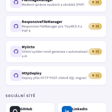
★ 20
Moderní správce souborů a obrázků (PHP)
ResponsiveFileManager
Responsive FileManager pro TinyMCE 8 a
★ 16
PHP 8
MyUcto
Účetní systém nové generace s automatizací
★ 15
a AI
HttpDeploy
★ 11
Deploy přes HTTP POST včetně SQL migrací
SOCIÁLNÍ SÍTĚ
GitHub
LinkedIn