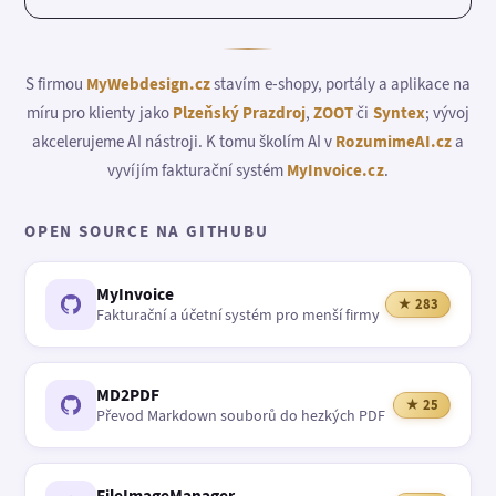
S firmou
MyWebdesign.cz
stavím e-shopy, portály a aplikace na
míru pro klienty jako
Plzeňský Prazdroj
,
ZOOT
či
Syntex
; vývoj
akcelerujeme AI nástroji. K tomu školím AI v
RozumimeAI.cz
a
vyvíjím fakturační systém
MyInvoice.cz
.
OPEN SOURCE NA GITHUBU
MyInvoice
★ 283
Fakturační a účetní systém pro menší firmy
MD2PDF
★ 25
Převod Markdown souborů do hezkých PDF
FileImageManager