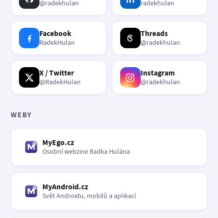
@radekhulan
radekhulan
Facebook
Threads
RadekHulan
@radekhulan
X / Twitter
Instagram
@RadekHulan
@radekhulan
WEBY
MyEgo.cz
Osobní webzine Radka Hulána
MyAndroid.cz
Svět Androidu, mobilů a aplikací