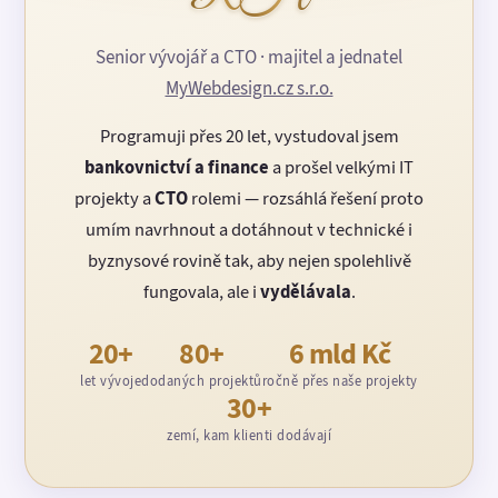
Senior vývojář a CTO · majitel a jednatel
MyWebdesign.cz s.r.o.
Programuji přes 20 let, vystudoval jsem
bankovnictví a finance
a prošel velkými IT
projekty a
CTO
rolemi — rozsáhlá řešení proto
umím navrhnout a dotáhnout v technické i
byznysové rovině tak, aby nejen spolehlivě
fungovala, ale i
vydělávala
.
20+
80+
6 mld Kč
let vývoje
dodaných projektů
ročně přes naše projekty
30+
zemí, kam klienti dodávají