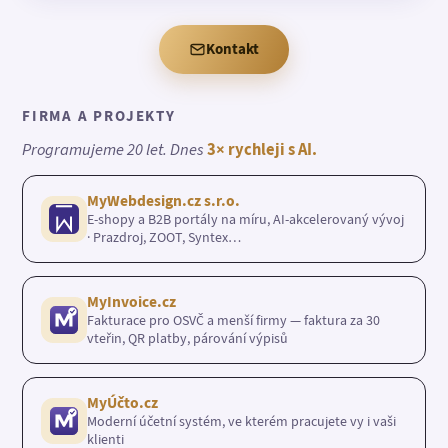
Kontakt
FIRMA A PROJEKTY
Programujeme 20 let. Dnes
3× rychleji s AI.
MyWebdesign.cz s.r.o.
E-shopy a B2B portály na míru, AI-akcelerovaný vývoj
· Prazdroj, ZOOT, Syntex…
MyInvoice.cz
Fakturace pro OSVČ a menší firmy — faktura za 30
vteřin, QR platby, párování výpisů
MyÚčto.cz
Moderní účetní systém, ve kterém pracujete vy i vaši
klienti