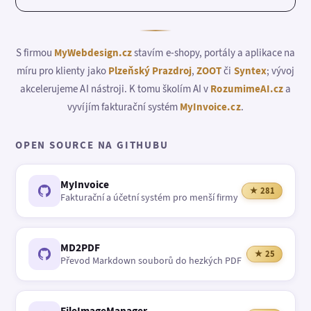
S firmou
MyWebdesign.cz
stavím e-shopy, portály a aplikace na
míru pro klienty jako
Plzeňský Prazdroj
,
ZOOT
či
Syntex
; vývoj
akcelerujeme AI nástroji. K tomu školím AI v
RozumimeAI.cz
a
vyvíjím fakturační systém
MyInvoice.cz
.
OPEN SOURCE NA GITHUBU
MyInvoice
★ 281
Fakturační a účetní systém pro menší firmy
MD2PDF
★ 25
Převod Markdown souborů do hezkých PDF
FileImageManager