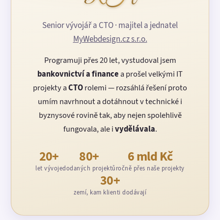
Senior vývojář a CTO · majitel a jednatel
MyWebdesign.cz s.r.o.
Programuji přes 20 let, vystudoval jsem
bankovnictví a finance
a prošel velkými IT
projekty a
CTO
rolemi — rozsáhlá řešení proto
umím navrhnout a dotáhnout v technické i
byznysové rovině tak, aby nejen spolehlivě
fungovala, ale i
vydělávala
.
20+
80+
6 mld Kč
let vývoje
dodaných projektů
ročně přes naše projekty
30+
zemí, kam klienti dodávají