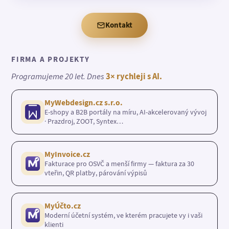
Kontakt
FIRMA A PROJEKTY
Programujeme 20 let. Dnes
3× rychleji s AI.
MyWebdesign.cz s.r.o.
E-shopy a B2B portály na míru, AI-akcelerovaný vývoj
· Prazdroj, ZOOT, Syntex…
MyInvoice.cz
Fakturace pro OSVČ a menší firmy — faktura za 30
vteřin, QR platby, párování výpisů
MyÚčto.cz
Moderní účetní systém, ve kterém pracujete vy i vaši
klienti