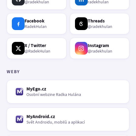
@radekhulan
radekhulan
Facebook
Threads
RadekHulan
@radekhulan
X / Twitter
Instagram
@RadekHulan
@radekhulan
WEBY
MyEgo.cz
Osobní webzine Radka Hulána
MyAndroid.cz
Svět Androidu, mobilů a aplikací