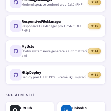
★ 20
Moderní správce souborů a obrázků (PHP)
ResponsiveFileManager
Responsive FileManager pro TinyMCE 8 a
★ 16
PHP 8
MyUcto
Účetní systém nové generace s automatizací
★ 14
a AI
HttpDeploy
★ 11
Deploy přes HTTP POST včetně SQL migrací
SOCIÁLNÍ SÍTĚ
GitHub
LinkedIn