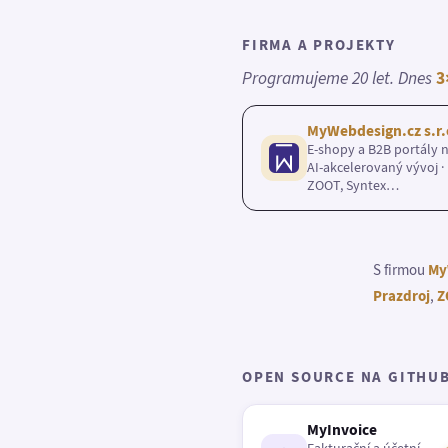
FIRMA A PROJEKTY
Programujeme 20 let. Dnes
3
MyWebdesign.cz s.r.
E-shopy a B2B portály n
AI-akcelerovaný vývoj · 
ZOOT, Syntex…
S firmou
My
Prazdroj
,
Z
OPEN SOURCE NA GITHU
MyInvoice