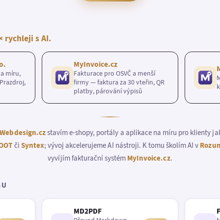
× rychleji s AI.
o.
MyInvoice.cz
a míru,
Fakturace pro OSVČ a menší
M
Prazdroj,
firmy — faktura za 30 vteřin, QR
k
platby, párování výpisů
Webdesign.cz
stavím e-shopy, portály a aplikace na míru pro klienty j
OOT
či
Syntex
; vývoj akcelerujeme AI nástroji. K tomu školím AI v
Rozum
vyvíjím fakturační systém
MyInvoice.cz
.
BU
MD2PDF