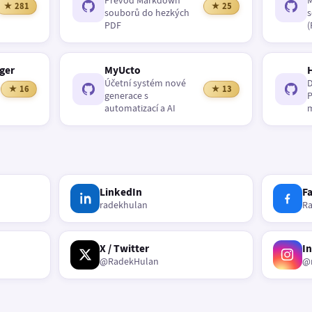
Převod Markdown
M
★ 281
★ 25
souborů do hezkých
s
PDF
(
ger
MyUcto
Účetní systém nové
D
★ 16
★ 13
generace s
P
automatizací a AI
m
LinkedIn
F
radekhulan
R
X / Twitter
I
@RadekHulan
@