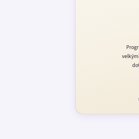
Progr
velkými
dot