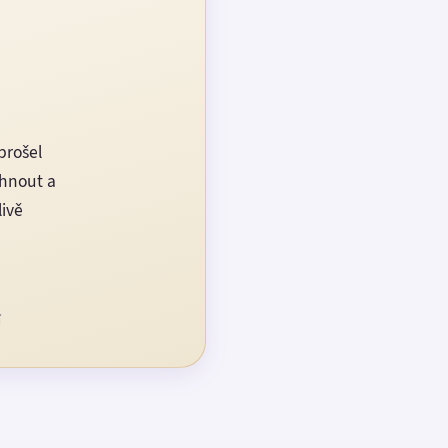
prošel
rhnout a
livě
í