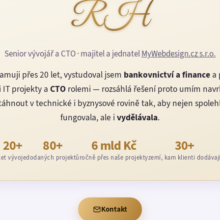
RH
Senior vývojář a CTO · majitel a jednatel
MyWebdesign.cz s.r.o.
amuji přes 20 let, vystudoval jsem
bankovnictví a finance
a 
 IT projekty a
CTO
rolemi — rozsáhlá řešení proto umím nav
áhnout v technické i byznysové rovině tak, aby nejen spoleh
fungovala, ale i
vydělávala
.
20+
80+
6 mld Kč
30+
let vývoje
dodaných projektů
ročně přes naše projekty
zemí, kam klienti dodávaj
Kontakt