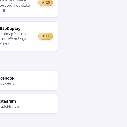
oderní správce
★ 20
ouborů a obrázků
PHP)
HttpDeploy
eploy přes HTTP
★ 11
OST včetně SQL
igrací
acebook
adekHulan
nstagram
radekhulan