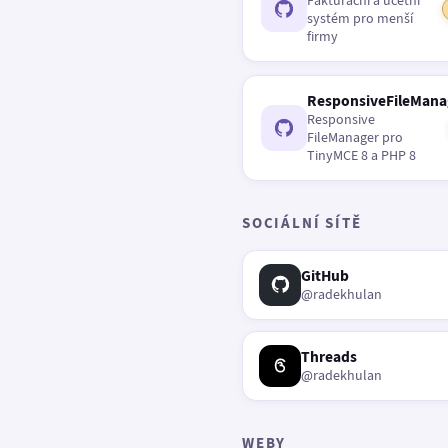
Fakturační a účetní
systém pro menší
firmy
ResponsiveFileMana
Responsive
FileManager pro
TinyMCE 8 a PHP 8
SOCIÁLNÍ SÍTĚ
GitHub
@radekhulan
Threads
@radekhulan
WEBY