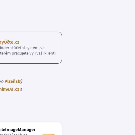
MyÚčto.cz
oderní účetní systém, ve
terém pracujete vy i vaši klienti
ako
Plzeňský
imeAI.cz
a
FileImageManager