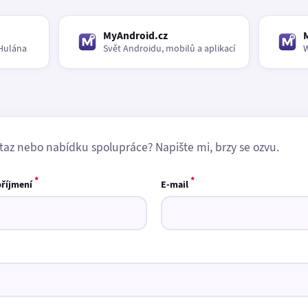
MyAndroid.cz
Hulána
Svět Androidu, mobilů a aplikací
W
taz nebo nabídku spolupráce? Napište mi, brzy se ozvu.
*
*
příjmení
E-mail