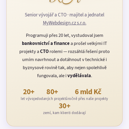
Senior vývojář a CTO · majitel a jednatel
MyWebdesign.cz s.r.o.
Programuji přes 20 let, vystudoval jsem
bankovnictví a finance
a prošel velkými IT
projekty a
CTO
rolemi — rozsáhlá řešení proto
umím navrhnout a dotáhnout v technické i
byznysové rovině tak, aby nejen spolehlivě
fungovala, ale i
vydělávala
.
20+
80+
6 mld Kč
let vývoje
dodaných projektů
ročně přes naše projekty
30+
zemí, kam klienti dodávají