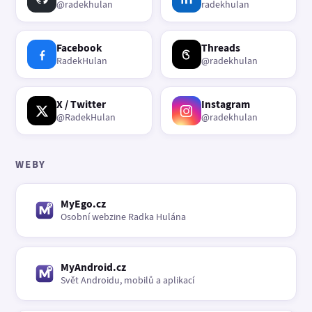
@radekhulan
radekhulan
Facebook
Threads
RadekHulan
@radekhulan
X / Twitter
Instagram
@RadekHulan
@radekhulan
WEBY
MyEgo.cz
Osobní webzine Radka Hulána
MyAndroid.cz
Svět Androidu, mobilů a aplikací