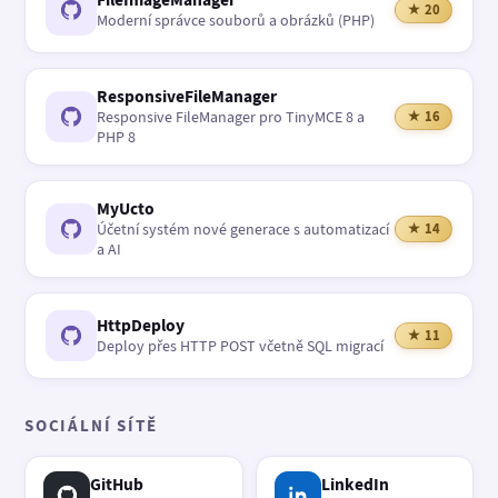
★ 20
Moderní správce souborů a obrázků (PHP)
ResponsiveFileManager
Responsive FileManager pro TinyMCE 8 a
★ 16
PHP 8
MyUcto
Účetní systém nové generace s automatizací
★ 14
a AI
HttpDeploy
★ 11
Deploy přes HTTP POST včetně SQL migrací
SOCIÁLNÍ SÍTĚ
GitHub
LinkedIn