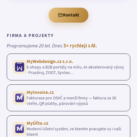
Kontakt
FIRMA A PROJEKTY
Programujeme 20 let. Dnes
3× rychleji s AI.
MyWebdesign.cz s.r.o.
E-shopy a B2B portály na míru, AI-akcelerovaný vývoj
· Prazdroj, ZOOT, Syntex…
MyInvoice.cz
Fakturace pro OSVČ a menší firmy — faktura za 30
vteřin, QR platby, párování výpisů
MyÚčto.cz
Moderní účetní systém, ve kterém pracujete vy i vaši
klienti