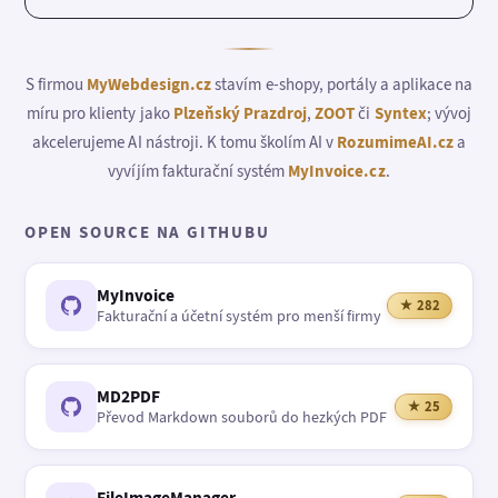
S firmou
MyWebdesign.cz
stavím e-shopy, portály a aplikace na
míru pro klienty jako
Plzeňský Prazdroj
,
ZOOT
či
Syntex
; vývoj
akcelerujeme AI nástroji. K tomu školím AI v
RozumimeAI.cz
a
vyvíjím fakturační systém
MyInvoice.cz
.
OPEN SOURCE NA GITHUBU
MyInvoice
★ 282
Fakturační a účetní systém pro menší firmy
MD2PDF
★ 25
Převod Markdown souborů do hezkých PDF
FileImageManager