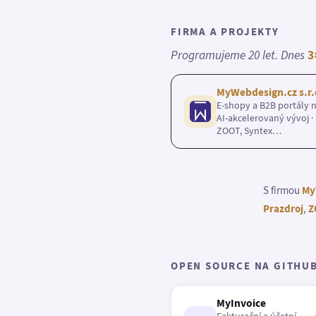
FIRMA A PROJEKTY
Programujeme 20 let. Dnes
3
MyWebdesign.cz s.r.
E-shopy a B2B portály n
AI-akcelerovaný vývoj · 
ZOOT, Syntex…
S firmou
My
Prazdroj
,
Z
OPEN SOURCE NA GITHU
MyInvoice