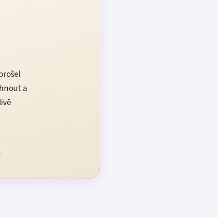
prošel
rhnout a
livě
í