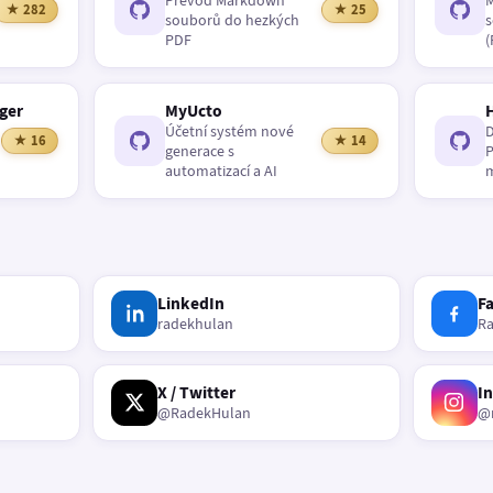
Převod Markdown
M
★ 282
★ 25
souborů do hezkých
s
PDF
(
ger
MyUcto
Účetní systém nové
D
★ 16
★ 14
generace s
P
automatizací a AI
m
LinkedIn
F
radekhulan
R
X / Twitter
I
@RadekHulan
@