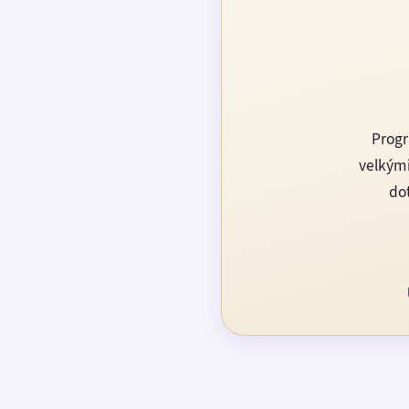
Progr
velkými
dot