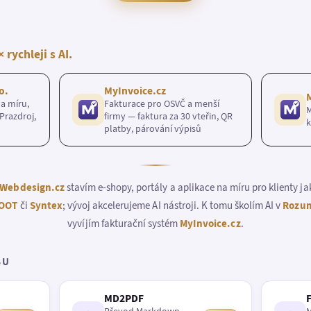
× rychleji s AI.
o.
MyInvoice.cz
a míru,
Fakturace pro OSVČ a menší
M
Prazdroj,
firmy — faktura za 30 vteřin, QR
k
platby, párování výpisů
Webdesign.cz
stavím e-shopy, portály a aplikace na míru pro klienty j
OOT
či
Syntex
; vývoj akcelerujeme AI nástroji. K tomu školím AI v
Rozum
vyvíjím fakturační systém
MyInvoice.cz
.
BU
MD2PDF