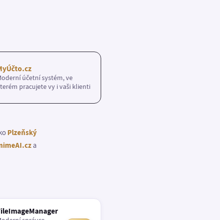
MyÚčto.cz
oderní účetní systém, ve
terém pracujete vy i vaši klienti
ako
Plzeňský
imeAI.cz
a
FileImageManager