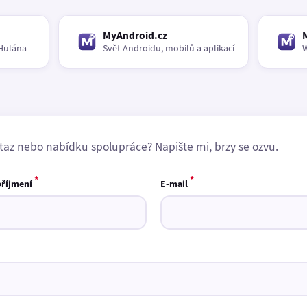
MyAndroid.cz
Hulána
Svět Androidu, mobilů a aplikací
W
taz nebo nabídku spolupráce? Napište mi, brzy se ozvu.
*
*
příjmení
E-mail