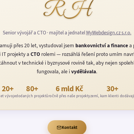
RH
Senior vývojář a CTO · majitel a jednatel
MyWebdesign.cz s.r.o.
amuji přes 20 let, vystudoval jsem
bankovnictví a finance
a 
 IT projekty a
CTO
rolemi — rozsáhlá řešení proto umím nav
áhnout v technické i byznysové rovině tak, aby nejen spoleh
fungovala, ale i
vydělávala
.
20+
80+
6 mld Kč
30+
let vývoje
dodaných projektů
ročně přes naše projekty
zemí, kam klienti dodávaj
Kontakt