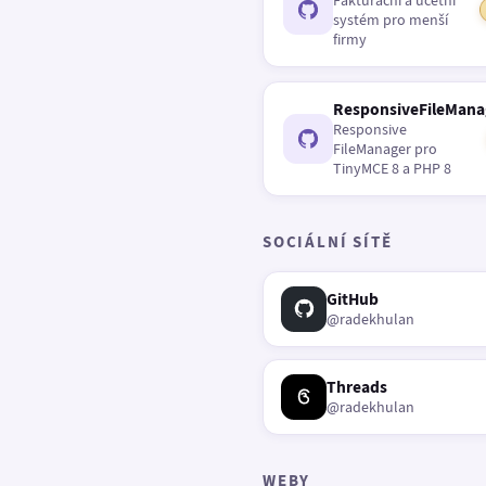
Fakturační a účetní
systém pro menší
firmy
ResponsiveFileMana
Responsive
FileManager pro
TinyMCE 8 a PHP 8
SOCIÁLNÍ SÍTĚ
GitHub
@radekhulan
Threads
@radekhulan
WEBY