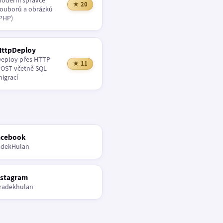
oderní správce
★ 20
ouborů a obrázků
PHP)
HttpDeploy
eploy přes HTTP
★ 11
OST včetně SQL
igrací
acebook
adekHulan
nstagram
radekhulan