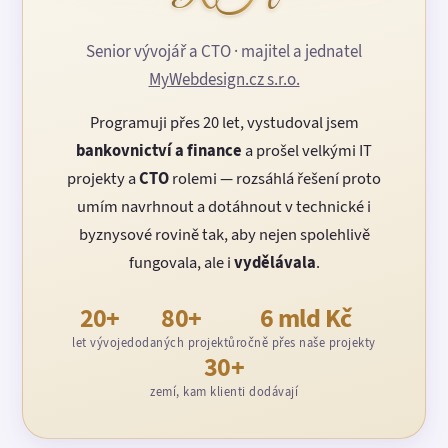
Senior vývojář a CTO · majitel a jednatel
MyWebdesign.cz s.r.o.
Programuji přes 20 let, vystudoval jsem
bankovnictví a finance
a prošel velkými IT
projekty a
CTO
rolemi — rozsáhlá řešení proto
umím navrhnout a dotáhnout v technické i
byznysové rovině tak, aby nejen spolehlivě
fungovala, ale i
vydělávala
.
20+
80+
6 mld Kč
let vývoje
dodaných projektů
ročně přes naše projekty
30+
zemí, kam klienti dodávají