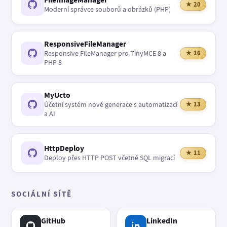
★ 20
Moderní správce souborů a obrázků (PHP)
ResponsiveFileManager
Responsive FileManager pro TinyMCE 8 a
★ 16
PHP 8
MyUcto
Účetní systém nové generace s automatizací
★ 13
a AI
HttpDeploy
★ 11
Deploy přes HTTP POST včetně SQL migrací
SOCIÁLNÍ SÍTĚ
GitHub
LinkedIn