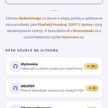
S firmou
MyWebdesign.cz
stavím e-shopy, portály a aplikace na
míru pro klienty jako
Plzeňský Prazdroj
,
ZOOT
či
Syntex
; vývoj
akcelerujeme AI nástroji. K tomu školím AI v
RozumimeAI.cz
a
vyvíjím fakturační systém
MyInvoice.cz
.
OPEN SOURCE NA GITHUBU
MyInvoice
★ 281
Fakturační a účetní systém pro menší firmy
MD2PDF
★ 25
Převod Markdown souborů do hezkých PDF
FileImageManager