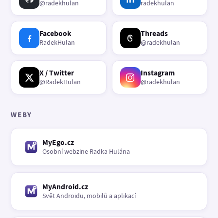
@radekhulan
radekhulan
Facebook
Threads
RadekHulan
@radekhulan
X / Twitter
Instagram
@RadekHulan
@radekhulan
WEBY
MyEgo.cz
Osobní webzine Radka Hulána
MyAndroid.cz
Svět Androidu, mobilů a aplikací