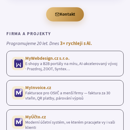
Kontakt
FIRMA A PROJEKTY
Programujeme 20 let. Dnes
3× rychleji s AI.
MyWebdesign.cz s.r.o.
E-shopy a B2B portály na míru, AI-akcelerovaný vývoj
· Prazdroj, ZOOT, Syntex…
MyInvoice.cz
Fakturace pro OSVČ a menší firmy — faktura za 30
vteřin, QR platby, párování výpisů
MyÚčto.cz
Moderní účetní systém, ve kterém pracujete vy i vaši
klienti