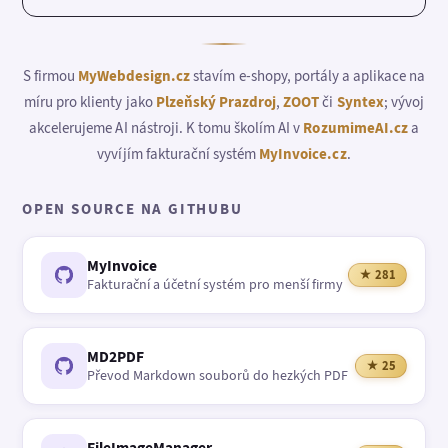
S firmou
MyWebdesign.cz
stavím e-shopy, portály a aplikace na
míru pro klienty jako
Plzeňský Prazdroj
,
ZOOT
či
Syntex
; vývoj
akcelerujeme AI nástroji. K tomu školím AI v
RozumimeAI.cz
a
vyvíjím fakturační systém
MyInvoice.cz
.
OPEN SOURCE NA GITHUBU
MyInvoice
★ 281
Fakturační a účetní systém pro menší firmy
MD2PDF
★ 25
Převod Markdown souborů do hezkých PDF
FileImageManager