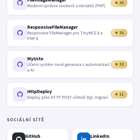
★ 20
Moderní správce souborů a obrázků (PHP)
ResponsiveFileManager
Responsive FileManager pro TinyMCE 8 a
★ 16
PHP 8
MyUcto
Účetní systém nové generace s automatizací
★ 13
a AI
HttpDeploy
★ 11
Deploy přes HTTP POST včetně SQL migrací
SOCIÁLNÍ SÍTĚ
GitHub
LinkedIn