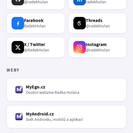
@radekhulan
radekhulan
Facebook
Threads
RadekHulan
@radekhulan
X / Twitter
Instagram
@RadekHulan
@radekhulan
WEBY
MyEgo.cz
Osobní webzine Radka Hulána
MyAndroid.cz
Svět Androidu, mobilů a aplikací