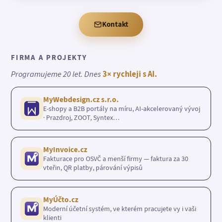
Kontakt
FIRMA A PROJEKTY
Programujeme 20 let. Dnes
3× rychleji s AI.
MyWebdesign.cz s.r.o.
E-shopy a B2B portály na míru, AI-akcelerovaný vývoj
· Prazdroj, ZOOT, Syntex…
MyInvoice.cz
Fakturace pro OSVČ a menší firmy — faktura za 30
vteřin, QR platby, párování výpisů
MyÚčto.cz
Moderní účetní systém, ve kterém pracujete vy i vaši
klienti