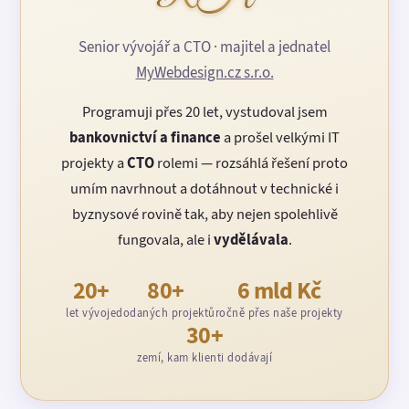
Senior vývojář a CTO · majitel a jednatel
MyWebdesign.cz s.r.o.
Programuji přes 20 let, vystudoval jsem
bankovnictví a finance
a prošel velkými IT
projekty a
CTO
rolemi — rozsáhlá řešení proto
umím navrhnout a dotáhnout v technické i
byznysové rovině tak, aby nejen spolehlivě
fungovala, ale i
vydělávala
.
20+
80+
6 mld Kč
let vývoje
dodaných projektů
ročně přes naše projekty
30+
zemí, kam klienti dodávají