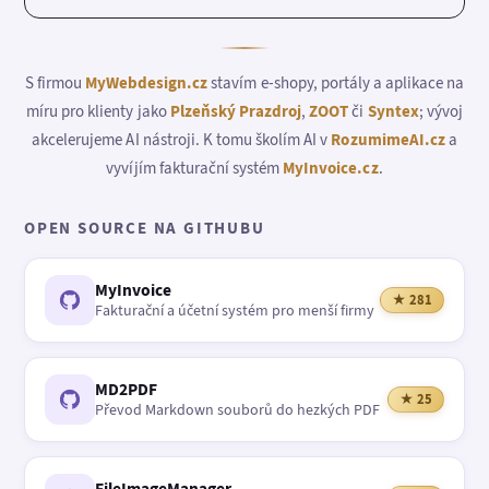
S firmou
MyWebdesign.cz
stavím e-shopy, portály a aplikace na
míru pro klienty jako
Plzeňský Prazdroj
,
ZOOT
či
Syntex
; vývoj
akcelerujeme AI nástroji. K tomu školím AI v
RozumimeAI.cz
a
vyvíjím fakturační systém
MyInvoice.cz
.
OPEN SOURCE NA GITHUBU
MyInvoice
★ 281
Fakturační a účetní systém pro menší firmy
MD2PDF
★ 25
Převod Markdown souborů do hezkých PDF
FileImageManager