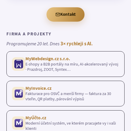
Kontakt
FIRMA A PROJEKTY
Programujeme 20 let. Dnes
3× rychleji s AI.
MyWebdesign.cz s.r.o.
E-shopy a B2B portály na míru, AI-akcelerovaný vývoj
· Prazdroj, ZOOT, Syntex…
MyInvoice.cz
Fakturace pro OSVČ a menší firmy — faktura za 30
vteřin, QR platby, párování výpisů
MyÚčto.cz
Moderní účetní systém, ve kterém pracujete vy i vaši
klienti