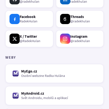
@radekhulan
radekhulan
Facebook
Threads
RadekHulan
@radekhulan
X / Twitter
Instagram
@RadekHulan
@radekhulan
WEBY
MyEgo.cz
Osobní webzine Radka Hulána
MyAndroid.cz
Svět Androidu, mobilů a aplikací