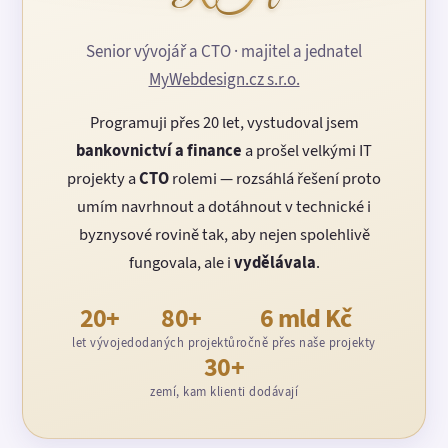
Senior vývojář a CTO · majitel a jednatel
MyWebdesign.cz s.r.o.
Programuji přes 20 let, vystudoval jsem
bankovnictví a finance
a prošel velkými IT
projekty a
CTO
rolemi — rozsáhlá řešení proto
umím navrhnout a dotáhnout v technické i
byznysové rovině tak, aby nejen spolehlivě
fungovala, ale i
vydělávala
.
20+
80+
6 mld Kč
let vývoje
dodaných projektů
ročně přes naše projekty
30+
zemí, kam klienti dodávají