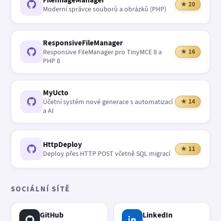
★ 20
Moderní správce souborů a obrázků (PHP)
ResponsiveFileManager
Responsive FileManager pro TinyMCE 8 a
★ 16
PHP 8
MyUcto
Účetní systém nové generace s automatizací
★ 14
a AI
HttpDeploy
★ 11
Deploy přes HTTP POST včetně SQL migrací
SOCIÁLNÍ SÍTĚ
GitHub
LinkedIn